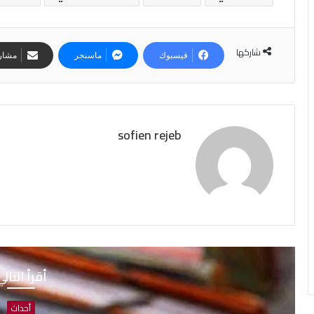
شاركها
فيسبوك
ماسنجر
مشارك
sofien rejeb
أقرأ التال