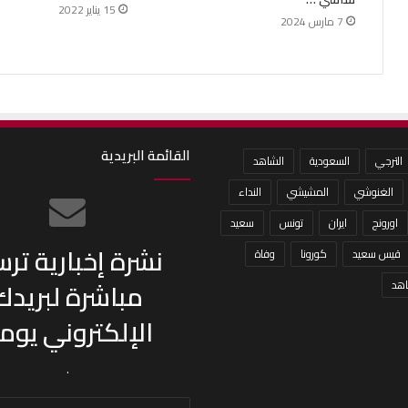
15 يناير 2022
7 مارس 2024
القائمة البريدية
الترجي
السعودية
الشاهد
الغنوشي
المشيشي
النداء
اورونج
ايران
تونس
سعيد
نشرة إخبارية تر
قيس سعيد
كورونا
وفاة
مباشرة لبريدك
هد
الإلكتروني يومي
.
أدخل