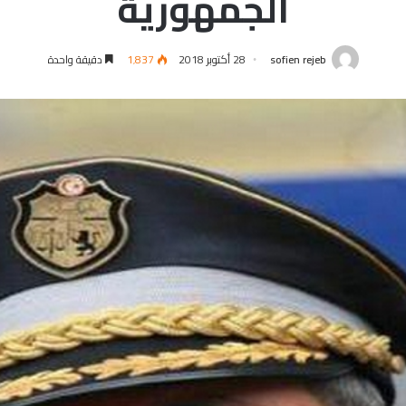
الجمهورية
sofien rejeb
28 أكتوبر 2018
1٬837
دقيقة واحدة