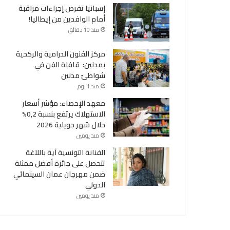
إسبانيا تفرض إجراءات مراقبة
أمام الوافدين من إيطاليا!
منذ 10 دقائق
مركز الفنون الدرامية والركحية
بمدنين: قافلة الفن في
شواطئ مدنين
منذ 1 يوم
معهد الإحصاء: مؤشر أسعار
الاستهلاك يرتفع بنسبة 0,2%
خلال شهر جويلية 2026
منذ يومين
الفنانة التونسية آية باللآغة
تتحصل على جائزة أفضل ممثلة
ضمن مهرجان عمان السينمائي
الدولي
منذ يومين
أحداث