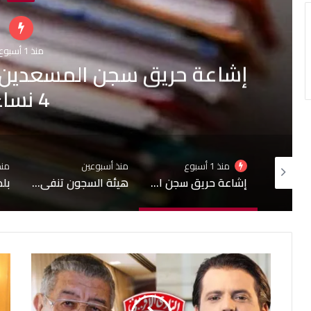
أحداث
منذ أسبوعين
هيئة السجون تنفي تدهور 
المساج
منذ أسبوعين
منذ أسبوعين
إشاعة حريق سجن المسعدين: ‬إيقاف 6 أشخاص بينهم 4 نساء
هيئة السجون تنفي تدهور الحالة الصحية لبعض المساجين
بلدية تونس: لا صحة لبيع قبور بمقبرة الجلاز والابحاث جارية حول التجاوزات وشبهات التدليس