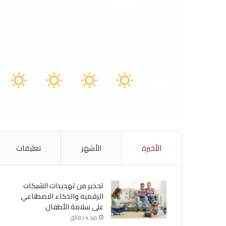
Tunisia
31º - 31º
50%
6.37 كيلومتر/ساعة
غيوم متفرقة
40
40
40
40
31
℃
℃
℃
℃
℃
الجمعة
السبت
الأحد
الأثنين
الثلاثاء
الأخيرة
الأشهر
تعليقات
تحذير من تهديدات الشبكات
الرقمية والذكاء الاصطناعي
على سلامة الأطفال
منذ 4 دقائق