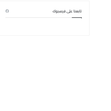
تابعنا على فيسبوك
منذ 1 أسبوع
إشاعة حريق سجن المسعدين: ‬إيقاف 6 أشخاص بينهم
4 نساء
منذ 4 أسابيع
منذ 4 أيام
منذ 1 أسبوع
الخبير في المناخ : التيار الساحب موجود أساسا في الشواطئ الرملية
تأشيرة مجانية لمدة 14 يومًا.. قرار جديد في سلطنة عُمان