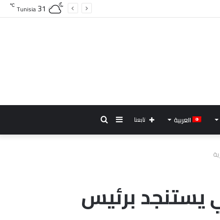
31
℃
Tunisia
إضافة
بحث
العربية
تابعنا
عمود
عن
ية
جانبي
ي يستنجد برئيس