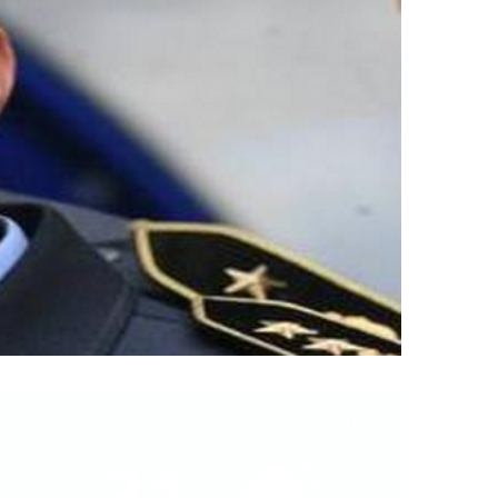
الطقس
31
℃