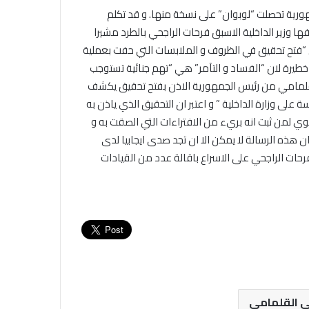
ورية تحصلت “لوبوان” على نسخة منها. و قد تكلم
ا وزير الداخلية الاسبق فرحات الراجحي بالطرد مشيرا
ى “فتح تحقيق في الظروف و الملابسات التي حفت بعملية
خطيرة لان “الفساد و التآمر” هي “تهم جنائية تستوجب
 القلمامي من رئيس الجمهورية الاذن بفتح تحقيق يكشف
لى وزارة الداخلية ” و اعتبر ان التحقيق الذي ياذن به
نوي لمن ثبت انه بريء من الافتراءات التي الصقت به و
ان هذه الرسالة لا يمكن الا ان تجد صدى ايجابيا لدى
 فرحات الراجحي على الاسراع باقالة عدد من القيادات
 القلمامي