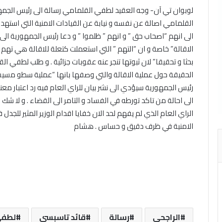
لوبوان تي آن- وجه العقيد لطفي القلمامي رسالة الى رئيس الجمه
القلمامي اصالة عن نفسه و نيابة عن القيادات الامنية التي استهدفه
الى انهم “اصحاب حق ” و انهم ” ظلموا ” و دعا رئيس الجمهورية ال
الاقالة” خاصة و ان “التهم ” التي استعملت كتعلة للاقالة هي تهم 
بحثا و تحقيقا” لان ثبوتها تنجر عنه عقوبات جزائية . و طلب لطفي
الحقيقة حول عملية الاقالة والتي وصفها بانها “عملية سطو مسيسة ع
رئيس الجمهورية سيؤدي الى نشر بيان للراي العام فيه رد اعتبار مع
الى احالة من تاكد تورطه في الفساد و التامر الى القضاء . و لا شك 
الراي العام الذي لم يفهم لحد الان خفايا اقدام الوزير المثير للجدل
الامنية في ظرف دقيق و حساس . هشام
الراجحي
رسالة
قائد تاسبسي
لطفي