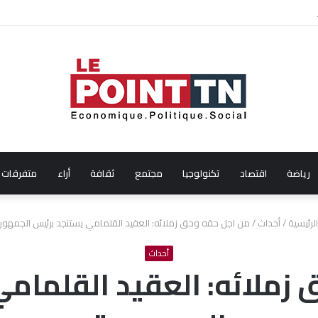
دين من إيطاليا!
رياضة
اقتصاد
تكنولوجيا
مجتمع
ثقافة
أراء
متفرقات
لرئيسية
/
أحداث
/
من اجل حقه وحق زملائه: العقيد القلمامي يستنجد برئيس الجمهور
أحداث
زملائه: العقيد القلمام