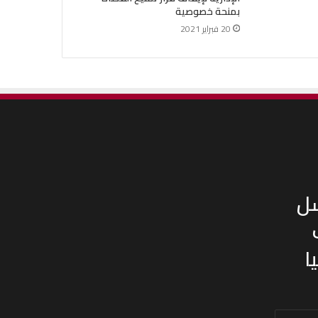
بمنحة خصوصية
20 فبراير 2021
سل
ا