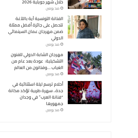
خلال شهر جويلية 2026
منذ يومين
الفنانة التونسية آية باللآغة
تتحصل على جائزة أفضل ممثلة
ضمن مهرجان عمان السينمائي
الدولي
منذ يومين
مهرجان الشابة الدولي للفنون
التشكيلية: عودة بعد عام من
الغياب …وفنانون من العالم
منذ يومين
أحلام ترسم ليلة استثنائية في
جدة.. سهرة طربية تؤكد مكانة
“فنانة العرب” في وجدان
جمهورها
منذ يومين