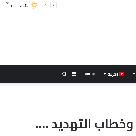
35
℃
Tunisia
إضافة
بحث
العربية
تابعنا
عمود
عن
جانبي
 وخطاب التهديد ….