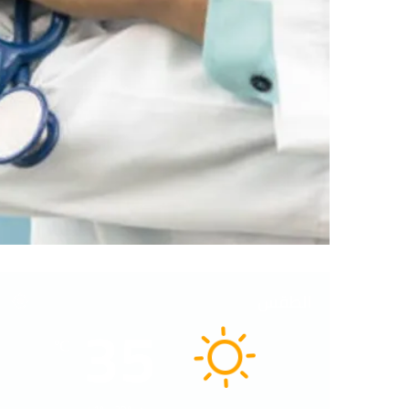
الطقس
35
℃