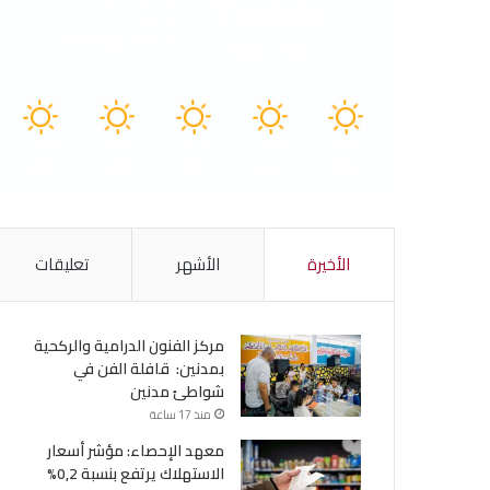
Tunisia
41º - 30º
34%
1.93 كيلومتر/ساعة
سماء صافية
40
41
41
40
41
℃
℃
℃
℃
℃
الجمعة
السبت
الأحد
الأثنين
الثلاثاء
الأخيرة
الأشهر
تعليقات
مركز الفنون الدرامية والركحية
بمدنين: قافلة الفن في
شواطئ مدنين
منذ 17 ساعة
معهد الإحصاء: مؤشر أسعار
الاستهلاك يرتفع بنسبة 0,2%