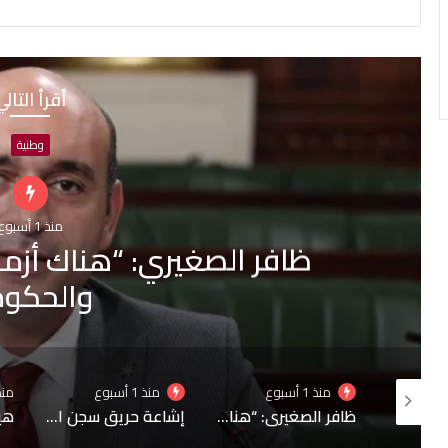
أقرأ التال
أحداث
منذ 1 أسبوع
4 نساء
منذ 1 أسبوع
منذ 1 أسبوع
من
ظافر الصغيري: “هناك أزمة تواصل بين البرلمان والحكومة
إشاعة حريق سجن المسعدين: ‬إيقاف 6 أشخاص بينهم 4 نساء
هيئة السجون تنفي تدهور الحالة الصحية لبعض المساجين