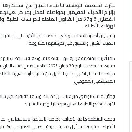
عبّرت المنظمة التونسية للأطباء الشبان عن استنكارها ا
بإلزام الأطباء المقيمين بمواصلة العمل بمراكز تعيينهم 
الفصلين 8 و37 من القانون المنظم للدراسات الط
لهؤلاء الأطباء.
وفي بيان أصدره المكتب ال
و
طني للمنظمة، تم التأكيد على أن القرار
الأطباء الشبان والتضييق على تحركاتهم المشروعة”.
كما أعربت المنظمة عن رفضها القاطع لما وصفته بـ”الخطاب التهدي
تفاوضية انعقدت بتاريخ 30 جوان 2025، وال
مواصلة الاحتجاجات، إلى جانب التقليل من خطورة أزمة هجرة الأط
المستشفى العمومي.
وحذّر المكتب الوطني من غياب الإرادة التفاوضية الحقيقية لدى سلط
الأزمة ودفع الأطباء الشبان نحو خيار الهجرة القسرية.
ودعت المنظمة كافة الأطراف، وخاصة الأساتذة الاستشفائيين الجام
الأطباء المقيمين من أجل حماية المرفق الصحي العمومي وضمان 