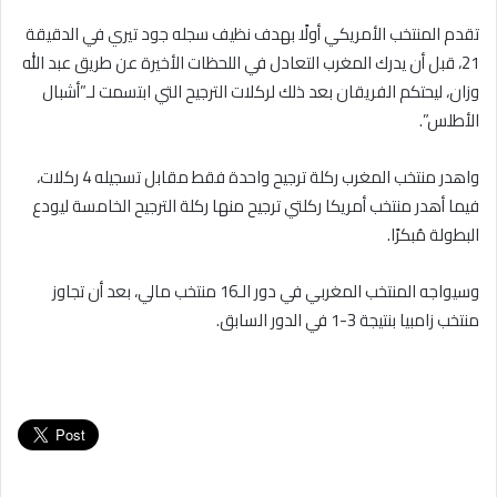
تقدم المنتخب الأمريكي أولًا بهدف نظيف سجله جود تيري في الدقيقة
21، قبل أن يدرك المغرب التعادل في اللحظات الأخيرة عن طريق عبد الله
وزان، ليحتكم الفريقان بعد ذلك لركلات الترجيح التي ابتسمت لـ”أشبال
الأطلس”.
واهدر منتخب المغرب ركلة ترجيح واحدة فقط مقابل تسجيله 4 ركلات،
فيما أهدر منتخب أمريكا ركلتي ترجيح منها ركلة الترجيح الخامسة ليودع
البطولة مُبكرًا.
وسيواجه المنتخب المغربي في دور الـ16 منتخب مالي، بعد أن تجاوز
منتخب زامبيا بنتيجة 3-1 في الدور السابق.