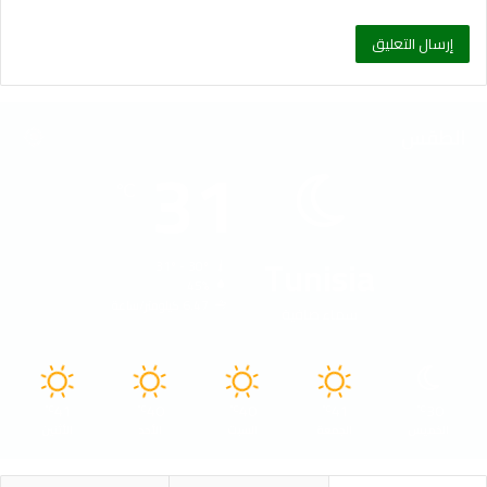
الطقس
31
℃
Tunisia
31º - 30º
45%
6.47 كيلومتر/ساعة
سماء صافية
41
40
40
41
30
℃
℃
℃
℃
℃
الخميس
الجمعة
السبت
الأحد
الأثنين