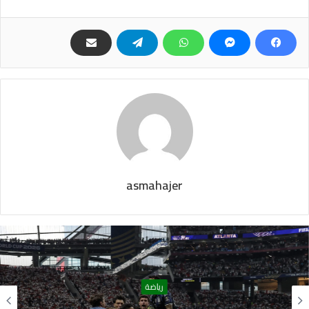
asmahajer
رياضة