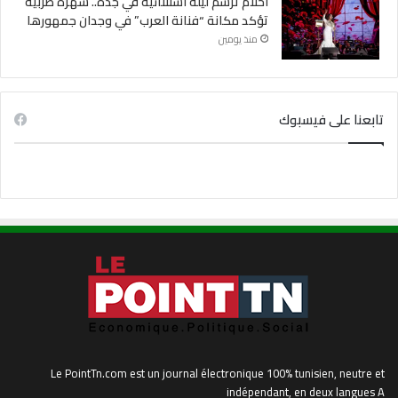
أحلام ترسم ليلة استثنائية في جدة.. سهرة طربية
تؤكد مكانة “فنانة العرب” في وجدان جمهورها
منذ يومين
تابعنا على فيسبوك
Le PointTn.com est un journal électronique 100% tunisien, neutre et
indépendant, en deux langues A