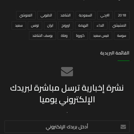
2018
الترجي
السعودية
الشاهد
الطبوبي
الغنوشي
المشيشي
النداء
النهضة
اورونج
ايران
تونس
سعيد
سوسة
قيس سعيد
كورونا
وفاة
يوسف الشاهد
القائمة البريدية
نشرة إخبارية ترسل مباشرة لبريدك
الإلكتروني يوميا
.
أدخل
بريدك