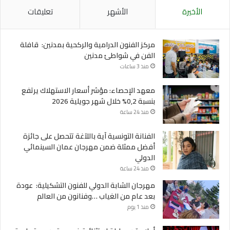
الأخيرة
الأشهر
تعليقات
مركز الفنون الدرامية والركحية بمدنين: قافلة
الفن في شواطئ مدنين
منذ 3 ساعات
معهد الإحصاء: مؤشر أسعار الاستهلاك يرتفع
بنسبة 0,2% خلال شهر جويلية 2026
منذ 24 ساعة
الفنانة التونسية آية باللآغة تتحصل على جائزة
أفضل ممثلة ضمن مهرجان عمان السينمائي
الدولي
منذ 24 ساعة
مهرجان الشابة الدولي للفنون التشكيلية: عودة
بعد عام من الغياب …وفنانون من العالم
منذ 1 يوم