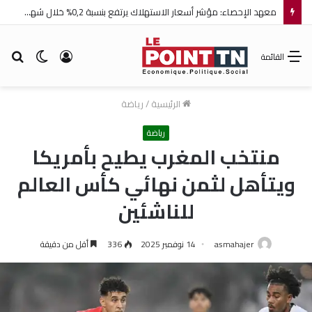
معهد الإحصاء: مؤشر أسعار الاستهلاك يرتفع بنسبة 0,2% خلال شهر جويلية 2026
تسجيل
الوضع
بح
القائمة
الدخول
المظلم
عن
الرئيسية
/
رياضة
رياضة
منتخب المغرب يطيح بأمريكا
ويتأهل لثمن نهائي كأس العالم
للناشئين
asmahajer
14 نوفمبر 2025
336
أقل من دقيقة