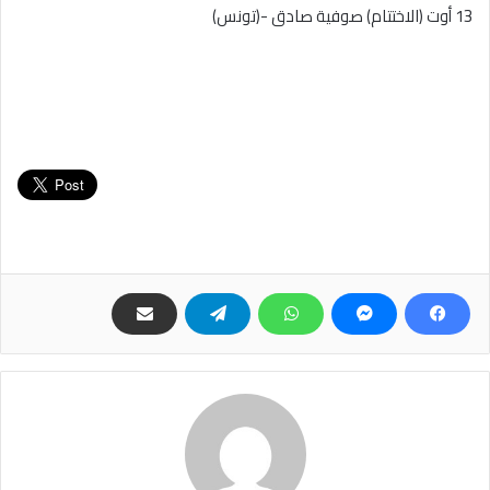
13 أوت (الاختتام) صوفية صادق -(تونس)