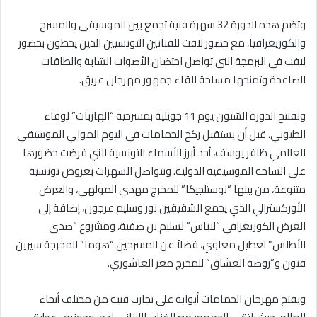
وتضم هذه الدورة 32 سهرة فنية تجمع بين الموسيقى والمسرح
والكوريغرافيا، مع حضور لافت للفنانين التونسيين الذين يحظون بحضور
لافت في البرمجة التي تواصل احتضان الأصوات الشابة والطاقات
الصاعدة وتمنحها مساحة للقاء جمهور مهرجان عريق.
وتفتتح الدورة السّتون يوم 11 جويلية بمسرحية “الهاربات” لوفاء
الطبوبي، قبل أن يستقبل ركح الحمامات في اليوم الموالي الموسيقي
العالمي ظافر يوسف، أحد أبرز الأسماء التونسية التي فرضت حضورها
على الساحة الموسيقية الدولية. وتتواصل السهرات بعروض تونسية
متنوعة، من بينها “نوستلجيكا” للمخرج مهدي المولهي، والعرض
الأوركسترالي الذي يجمع الشقيقين نور وسليم عرجون، إضافة إلى
العرض الكوريغرافي “لاباس” لسليم بن صفية، ومشروع “صدى
الأطلس” لعطيل معاوي، فضلاً عن المسرحين “هوما” للمخرجة سيرين
قنون و”روضة العشاق” للمخرج معز العاشوري.
ويفتح مهرجان الحمامات أبوابه على تجارب فنية من مختلف أنحاء