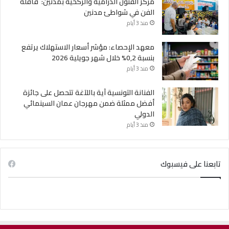
مركز الفنون الدرامية والركحية بمدنين: قافلة
الفن في شواطئ مدنين
منذ 3 أيام
معهد الإحصاء: مؤشر أسعار الاستهلاك يرتفع
بنسبة 0,2% خلال شهر جويلية 2026
منذ 3 أيام
الفنانة التونسية آية باللآغة تتحصل على جائزة
أفضل ممثلة ضمن مهرجان عمان السينمائي
الدولي
منذ 3 أيام
تابعنا على فيسبوك