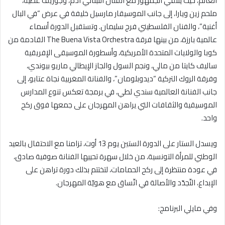
العالم، حيث يلتقي الجمهور مع الفنان اللبناني ادم، وجوزيف عطية،
ملحم زين ويارا، إلى جانب الموسيقار مارسيل خليفة في عرض “في البال
أغنية”، والفنان الفلسطيني فرج سليمان. وتستقبل الدورة أسماء
عالمية بارزة، من بينها فرقة The Buena Vista Orchestra القادمة من
كوبا والولايات المتحدة الأمريكية، وأسطورة الموسيقى الإفريقية
ساليف كايتا من مالي، ونجم السول والجاز الإيطالي ماريو بيوندي،
وفرقة الروك التركية “ديدوبلومان”، والفنانة المغربية نجاة عتابو، إلى
جانب الفنانة العالمية سندي لطي، في برمجة تعكس تنوع المدارس
الموسيقية والثقافات التي يراهن المهرجان على جمعها فوق ركح
واحد.
ويسدل الستار على الدورة الستين يوم 13 أوت، تزامنا مع الاحتفال بالعيد
الوطني للمرأة التونسية، من خلال سهرة تحييها الفنانة صوفية صادق،
في عودة منتظرة إلى ركح الحمامات، لتختتم بذلك دورة تراهن على
الإبداع، التّجدّد والأصالة في اتّساق مع هويّة المهرجان.
وفي مايلي البرنامج: