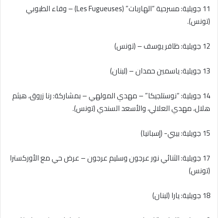
11 جويلية: مسرحية “الهاربات” (Les Fugueuses) – وفاء الطبوبي
(تونس).
12 جويلية: ظافر يوسف – (تونس)
13 جويلية: ياسمين حمدان – (لبنان)
14 جويلية: “نوستلجيكا” – مهدي المولهي – بمشاركة: رنا زروق، هيثم
هلال، مهدي العلالي، والأسعد السندي (تونس).
15 جويلية: بيبي- (إسبانيا)
17 جويلية: الثنائي نور عرجون وسليم عرجون – عرض حي مع الأوركسترا
(تونس)
18 جويلية: يارا (لبنان)