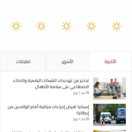
55%
2.58 كيلومتر/ساعة
سماء صافية
41
41
40
40
40
℃
℃
℃
℃
℃
الأحد
الأثنين
الثلاثاء
الأربعاء
الخميس
الأخيرة
الأشهر
تعليقات
تحذير من تهديدات الشبكات الرقمية والذكاء
الاصطناعي على سلامة الأطفال
منذ 1 يوم
إسبانيا تفرض إجراءات مراقبة أمام الوافدين من
إيطاليا!
منذ 1 يوم