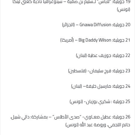
19 جويلية: “لاباس” لـسليم بن صفية – سينوغرافيا نادية كعبي لينكا
(تونس)
20 جويلية: Gnawa Diffusion – (الجزائر)
21 جويلية: Big Daddy Wilson – (أمريكا)
22 جويلية: جوزيف عطية (لبنان)
23 جويلية: فرج سليمان- (فلسطين)
24 جويلية: مارسيل خليفة– (لبنان)
25 جويلية : شكري بوزيان- (تونس)
26 جويلية: عطيل معـاوي- “صدى الأطلس” – بمشاركة: دالي شبيل،
حاتم اللجمي، وروضة عبد الله (تونس)