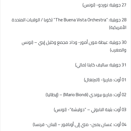
27 جويلية: نوردو- (تونس)
28 جويلية: “The Buena Vista Orchestra” (كوبا / الولايات المتحدة
الأمريكية)
30 جويلية: عيطة مون أمور- وداد مجمع وخليل إيبي – (تونس
والمغرب)
31 جويلية: ساليف كايتا (مالي)
01 أوت: ماريزا- (البرتغال)
02 أوت: ماريو بيوندي (Mario Biondi) – (إيطاليا)
03 أوت: بثينة النابولي – “دوليشة”- (تونس)
04 أوت: غسان يمين- مني إلى أونافور – (لبنان- فرنسا)