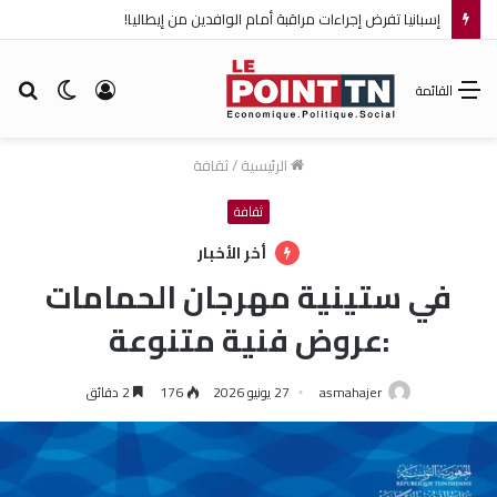
إسبانيا تفرض إجراءات مراقبة أمام الوافدين من إيطاليا!
تسجيل
الوضع
بح
القائمة
الدخول
المظلم
عن
الرئيسية
/
ثقافة
ثقافة
أخر الأخبار
في ستينية مهرجان الحمامات
:عروض فنية متنوعة
asmahajer
27 يونيو 2026
176
2 دقائق