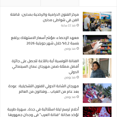
مركز الفنون الدرامية والركحية بمدنين: قافلة
الفن في شواطئ مدنين
منذ 22 ساعة
معهد الإحصاء: مؤشر أسعار الاستهلاك يرتفع
بنسبة 0,2% خلال شهر جويلية 2026
منذ يومين
الفنانة التونسية آية باللآغة تتحصل على جائزة
أفضل ممثلة ضمن مهرجان عمان السينمائي
الدولي
منذ يومين
مهرجان الشابة الدولي للفنون التشكيلية: عودة
بعد عام من الغياب …وفنانون من العالم
منذ يومين
أحلام ترسم ليلة استثنائية في جدة.. سهرة طربية
تؤكد مكانة “فنانة العرب” في وجدان جمهورها