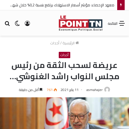
معهد الإحصاء: مؤشر أسعار الاستهلاك يرتفع بنسبة 0,2% خلال شهر جويلية 2026
تسجيل
الوضع
بح
القائمة
الدخول
المظلم
عن
الرئيسية
/
أحداث
أحداث
عريضة لسحب الثقة من رئيس
مجلس النواب راشد الغنوشي…
asmahajer
11 يناير 2021
761
أقل من دقيقة