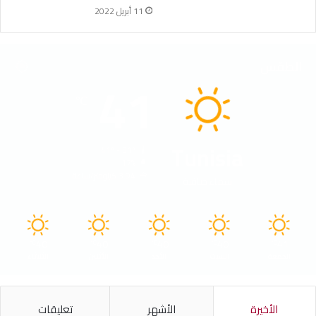
11 أبريل 2022
الطقس
41
℃
Tunisia
41º - 31º
17%
3.94 كيلومتر/ساعة
سماء صافية
40
40
40
40
41
℃
℃
℃
℃
℃
الجمعة
السبت
الأحد
الأثنين
الثلاثاء
الأخيرة
الأشهر
تعليقات