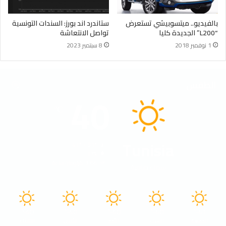
بالفيديو.. ميتسوبيشي تستعرض
ستاندرد اند بورز: السندات التونسية
“L200” الجديدة كليا
تواصل الانتعاشة
1 نوفمبر 2018
8 سبتمبر 2023
الطقس
40
℃
Tunisia
41º - 31º
17%
3.66 كيلومتر/ساعة
سماء صافية
40
40
40
40
41
℃
℃
℃
℃
℃
الجمعة
السبت
الأحد
الأثنين
الثلاثاء