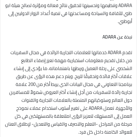
ADARA وتنظيمها وتحسينها لتحقيق نتائج فعالة ومؤثرة لصالح هيئة ابو
ظبي للثقافة والسياحة ومساعدتها في تنمية أعداد الزوار الدوليين إلى
أبوظبي.
نبذة عن
ADARA
تقدم ADARA خدماتها للعلامات التجارية الرائدة في مجال السفريات
من خلال تقديم معلومات استخبارية مهمة تعزز إضفاء الطابع
الشخصي على رحلة العميل وربطها باهتماماته، ما يؤدي إلى إنشاء
علاقات أكثر فائدة وتحقيقًا للربح. ويتم دعم هذه الرؤى عن طريق
برنامجنا التعاوني في مجال البيانات الذي يربط أكثر من 200 علامة
تجارية رائدة للسفريات من أجل إنشاء أكثر العروض شمولاً للمسافرين
حول العالم وسلوكياتهم المتصلة بالعلامات التجارية والقنوات
والأجهزة. تعمل ADARA على تغيير أسلوب استخدام عملاء نموذج
العمل إلى المستهلك لتعزيز الرؤى املتعلقة بالمستهلكين في كل
مرحلة من المراحل -التعلم والتصرف والقياس والتعديل- لإطلاق العنان
للعوائد الكامنة داخل كل فرد.