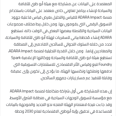
المعتمدة على البيانات عن مشاركة مع هيئة أبو ظبي للثقافة
والسياحة لإنشاء برنامج تعاوني خاص معتمد على البيانات باستخدام
منصة ADARA Impact للقياس والتحليل بغرض قياس فاعلية جهود
التسويق الرقمي التي يقومون بها. ومن خلال ربط مختلف مجموعات
البيانات السياحية والمُتصلة ببعضها البعض في الوقت ذاته، تستطيع
ADARA إنشاء مُخطط بياني للسفريات لهيئة أبو ظبي للثقافة والسياحة،
تحدد من خلاله السلوك التجوالي للسائحين القادمين إلى المنطقة
والمغادرين إياها. ومن خلال القدرة التحليلية لمنصة ADARA Impact،
تستطيع هيئة ابو ظبي للثقافة والسياحة ووكالتها الإعلامية Spark
Foundry تتبع وقياس الأثر الاقتصادي للاستثمارات التسويقية التي
تدفعها وتملكها وتكتسبها الهيئة، ما يؤدي إلى تكوين رؤى عميقة
وقابلة للتنفيذ عبر مسار زيارات جمهور السائحين.
إن هذه المشاركة هي أول شراكة متكاملة لمنصة ADARA Impact
مع مؤسسة لتسويق الوجهات السياحية في منطقة الشرق الأوسط،
وقد جاءت نتيجة لاهتمام الهيئة المتجه نحو التجديد والموجهة بالبيانات
للمساعدة في تحقيق رؤية أبوظبي الاقتصادية لعام 2030 وخطة