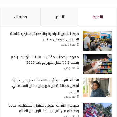
الأخيرة
الأشهر
تعليقات
مركز الفنون الدرامية والركحية بمدنين: قافلة
الفن في شواطئ مدنين
منذ 21 ساعة
معهد الإحصاء: مؤشر أسعار الاستهلاك يرتفع
بنسبة 0,2% خلال شهر جويلية 2026
منذ يومين
الفنانة التونسية آية باللآغة تتحصل على جائزة
أفضل ممثلة ضمن مهرجان عمان السينمائي
الدولي
منذ يومين
مهرجان الشابة الدولي للفنون التشكيلية: عودة
بعد عام من الغياب …وفنانون من العالم
منذ يومين