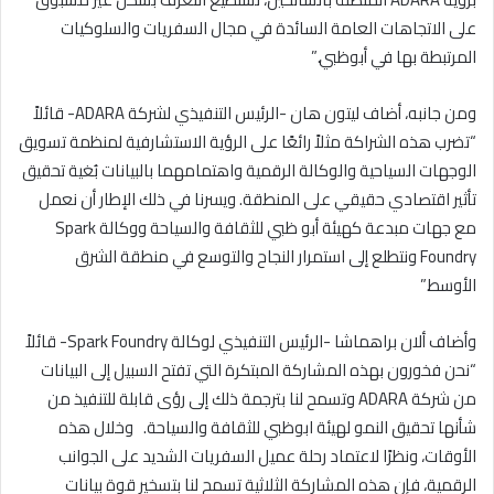
على الاتجاهات العامة السائدة في مجال السفريات والسلوكيات
المرتبطة بها في أبوظبي.”
ومن جانبه، أضاف ليتون هان -الرئيس التنفيذي لشركة ADARA- قائلاً
“تضرب هذه الشراكة مثلاً رائعًا على الرؤية الاستشارفية لمنظمة تسويق
الوجهات السياحية والوكالة الرقمية واهتمامهما بالبيانات بُغية تحقيق
تأثير اقتصادي حقيقي على المنطقة. ويسرنا في ذلك الإطار أن نعمل
مع جهات مبدعة كهيئة أبو ظبي للثقافة والسياحة ووكالة Spark
Foundry ونتطلع إلى استمرار النجاح والتوسع في منطقة الشرق
الأوسط.”
وأضاف ألان براهماشا -الرئيس التنفيذي لوكالة Spark Foundry- قائلاً
“نحن فخورون بهذه المشاركة المبتكرة التي تفتح السبيل إلى البيانات
من شركة ADARA وتسمح لنا بترجمة ذلك إلى رؤى قابلة للتنفيذ من
شأنها تحقيق النمو لهيئة ابوظبي للثقافة والسياحة. وخلال هذه
الأوقات، ونظرًا لاعتماد رحلة عميل السفريات الشديد على الجوانب
الرقمية، فإن هذه المشاركة الثلاثية تسمح لنا بتسخير قوة بيانات