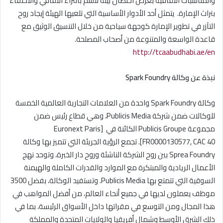
والمناسبات الثقافية بغرض احتضان بيئة تتسم بالثراء الثقافي والاحتفاء
بتراث الإمارة. يتمثل أحد الأدوار الأساسية التي تلعبها الهيئة إيجاد روح
التآزر في تطوير الإمارة كوجهة سياحية من خلال التنسيق الوثيق مع
قاعدة الواسعة والمتنوعة من أصحاب المصلحة.
http://tcaabudhabi.ae/en
نبذة عن وكالة
Spark Foundry
وكالة Spark Foundry واحدة من العلامات التجارية العالمية الخمسة
للوكالات ضمن شركة Publicis Media، وهي قطاع رئيس ضمن
مجموعة Publicis Groupe الكائنة في [Euronext Paris
FR0000130577, CAC 40]. تجمع الرؤية الجريئة التي تتميز بها وكالة
Sprea Foundry بين روح الشركة الناشئة وروح دار الخبرة، وتوحد نهج
الأعمال الريادية والمبتكرة مع الموارد والقدرات الكاملة والهيمنة
السوقية التي تتمتع بها Publicis Media. وتستفيد الوكالة، بفضل 3500
موظف يعملون لديها في جميع أنحاء العالم، من أفضل المواهب في
هذا المجال ومن التوسع في مقراتها داخل الأسواق الرئيسة، بما في
ذلك الشرق الأوسط وشمال أفريقيا والولايات المتحدة والمملكة