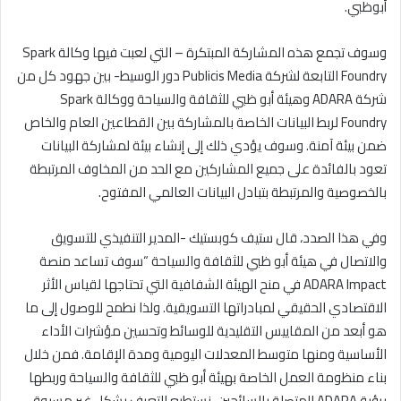
أبوظبي.
وسوف تجمع هذه المشاركة المبتكرة – التي لعبت فيها وكالة Spark
Foundry التابعة لشركة Publicis Media دور الوسيط- بين جهود كل من
شركة ADARA وهيئة أبو ظبي للثقافة والسياحة ووكالة Spark
Foundry لربط البيانات الخاصة بالمشاركة بين القطاعين العام والخاص
ضمن بيئة آمنة. وسوف يؤدي ذلك إلى إنشاء بيئة لمشاركة البيانات
تعود بالفائدة على جميع المشاركين مع الحد من المخاوف المرتبطة
بالخصوصية والمرتبطة بتبادل البيانات العالمي المفتوح.
وفي هذا الصدد، قال ستيف كوبستيك -المدير التنفيذي للتسويق
والاتصال في هيئة أبو ظبي للثقافة والسياحة “سوف تساعد منصة
ADARA Impact في منح الهيئة الشفافية التي تحتاجها لقياس الأثر
الاقتصادي الحقيقي لمبادراتها التسويقية. ولذا نطمح للوصول إلى ما
هو أبعد من المقاييس التقليدية للوسائط وتحسين مؤشرات الأداء
الأساسية ومنها متوسط المعدلات اليومية ومدة الإقامة. فمن خلال
بناء منظومة العمل الخاصة بهيئة أبو ظبي للثقافة والسياحة وربطها
برؤية ADARA المتصلة بالسائحين، نستطيع التعرف بشكل غير مسبوق