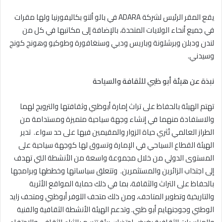
يقع المقر الرئيس لشركة ADARA في بالو ألتو بكاليفورنيا ولها مقرات
في جميع أنحاء الولايات المتحدة، بالإضافة إلى مكاتبها في كل من
لندن ودبلن وبرشلونة وباريس ودبي وسنغافورة وطوكيو وهونج كونج
وسيدني.
نبذة عن هيئة أبو ظبي للثقافة والسياحة
تهتم الهيئة بالحفاظ على تراث إمارة أبوظبي وثقافتها والترويج لهما
والاستفادة منهما في إنشاء وجهة سياحية متميزة ومستدامة من
الطراز العالمي تُثري حياة الزوار والمقيمين فيها على حد سواء. تدير
الهيئة القطاع السياحي في الإمارة وتسوق لها كوجهة سياحية على
المستوى الدولي من خلال مجموعة واسعة من الأنشطة التي تهدف
إلى اجتذاب الزائرين والمستثمرين. وتتعلق سياساتها وخططها وبرامجها
بالحفاظ على التراث والثقافة، بما في ذلك حماية المواقع الأثرية
والتاريخية وتطوير المتاحف، ومن ذلك متحف اللوفر أبوظبي ومتحف زايد
الوطني وجوجنهايم أبو ظبي. وتدعم الهيئة الأنشطة الثقافية والفنية