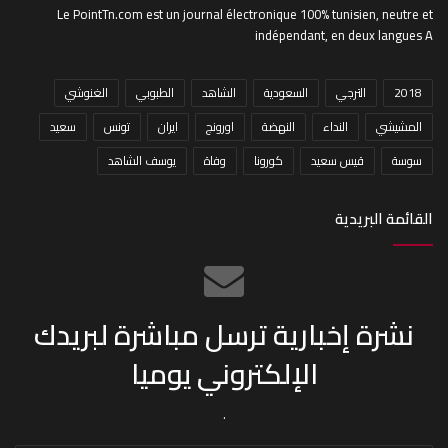
Le PointTn.com est un journal électronique 100% tunisien, neutre et
indépendant, en deux langues A
2018
الترجي
السعودية
الشاهد
الطبوبي
الغنوشي
المشيشي
النداء
النهضة
اورونج
ايران
تونس
سعيد
سوسة
قيس سعيد
كورونا
وفاة
يوسف الشاهد
القائمة البريدية
نشرة إخبارية ترسل مباشرة لبريدك
الإلكتروني يوميا
.