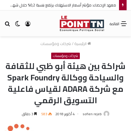
معهد الإحصاء: مؤشر أسعار الاستهلاك يرتفع بنسبة 0,2% خلال شهر جويلية 2026
تسجيل
الوضع
بح
القائمة
الدخول
المظلم
عن
الرئيسية
/
شركات ومؤسسات
شركات ومؤسسات
شراكة بين هيئة أبو ظبي للثقافة
والسياحة ووكالة Spark Foundry
مع شركة ADARA لقياس فاعلية
التسويق الرقمي
sofien rejeb
4 أكتوبر 2018
583
3 دقائق