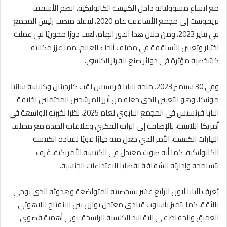
مع اتساع مسؤولياته داخل الكنيسة الكاثوليكية، انضم الأسقف
بريفوست إلى مجمع الأساقفة عام 2020، ليتقلد منصب رئيس المجمع
في يناير 2023، ومن خلال هذا الدور الهام، لعب دورًا محوريًا في عملية
اختيار وتعيين الأساقفة في مختلف أنحاء العالم، مما عزز مكانته
كشخصية مؤثرة في دوائر صنع القرار الكنسي.
وفي 30 سبتمبر 2023، منحه البابا فرنسيس لقب كاردينال وكنيسة سانتا
مونيكا، وهو التعيين الذي جعله من أبرز المرشحين المحتملين لخلافة
البابا فرنسيس في المجمع البابوي لعام 2025، نظرا لخبرته الواسعة في
أمريكا اللاتينية، بالإضافة إلى اتزانه الفكري وعلاقاته الجيدة مع مختلف
التيارات الكنسية، الأمر الذي جعل منه خيارًا قويًا لقيادة الكنيسة
الكاثوليكية، كما أنه صوت معتدل في الكنيسة الأمريكية، عُرف
بتسامحه وإدارته الشفافة لقضايا الاعتداءات الجنسية.
يُعرف البابا لاون الرابع عشر بشخصيته المتواضعة وهدوئه الذي يوحي
بالثقة، كما يتميز بأسلوب قيادي معتدل يوازن بين الانفتاح اللاهوتي
العميق والحفاظ على التقاليد الكنسية الراسخة، يولي أهمية قصوى