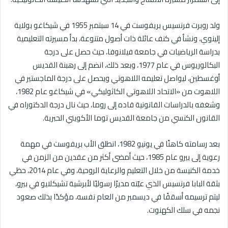
ولد روبرت فرنسيس بريفوست في 14 سبتمبر 1955 في شيكاغو بولاية
إلينوي، ونشأ في كنف عائلة ذات أصول متنوعة، بدأ مسيرته التعليمية
بدراسة الرياضيات في جامعة فيلانوفا، حيث حصل على درجة
البكالوريوس في عام 1977، وبعد ذلك، انضم إلى رهبنة القديس
أوغسطين، ليواصل تعليمه اللاهوتي ويحصل على درجة الماجستير في
اللاهوت من «الاتحاد اللاهوتي الكاثوليكي» في شيكاغو عام 1982،
وشغفه بالدراسات القانونية قاده إلى روما، حيث نال درجة الدكتوراه في
القانون الكنسي من جامعة القديس توما الأكويني الحبرية.
بعد رسامته كاهنًا في يونيو 1982، انطلق الأب بريفوست في مهمة
رعوية إلى بيرو عام 1985، حيث أمضى أكثر من عقدين من الزمن في
خدمة الكنيسة من خلال التعليم والرعاية الروحية، وفي عام 2014، حظي
بثقة البابا فرنسيس الذي عيّنه مديرًا رسوليًا لأبرشية تشيكلايو في بيرو،
ليتم ترسيمه أسقفًا في ديسمبر من العام نفسه، مؤكدًا بذلك صعود
نجمه في سلك الكهنوت.