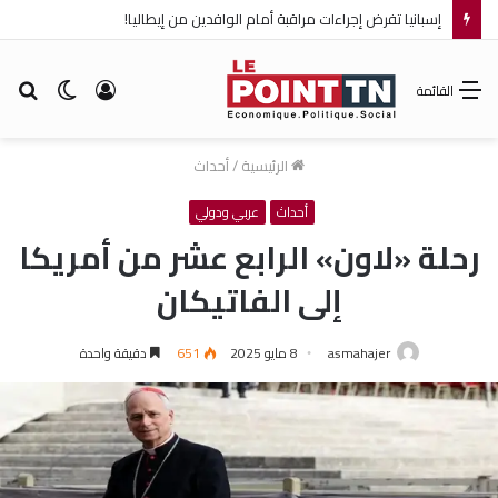
إسبانيا تفرض إجراءات مراقبة أمام الوافدين من إيطاليا!
تسجيل
الوضع
بح
القائمة
الدخول
المظلم
عن
الرئيسية
/
أحداث
أحداث
عربي ودولي
رحلة «لاون» الرابع عشر من أمريكا
إلى الفاتيكان
asmahajer
8 مايو 2025
651
دقيقة واحدة