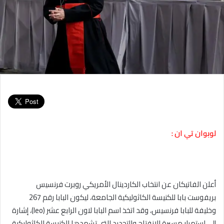
لوبوان تي ان :
أعلن الفاتيكان عن انتخاب الكاردينال الأمريكي روبرت فرنسيس
بريفوست بابا للكنيسة الكاثوليكية الجامعة، ليكون البابا رقم 267
وخليفة للبابا فرنسيس، وقد اتخذ اسم البابا لاون الرابع عشر (leo)، إشارة
إلى استمرار مسيرة الانفتاح والتجديد التي تشهدها الكنيسة الكاثوليكية.