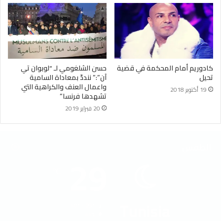
كادوريم أمام المحكمة في قضية
حسن الشلغومي لـ “لوبوان تي
تحيل
آن”:” ننددّ بمعاداة السامية
واعمال العنف والكراهية التي
19 أكتوبر 2018
تشهدها فرنسا”
20 فبراير 2019
الطقس
29
℃
Tunisia
40º - 29º
44%