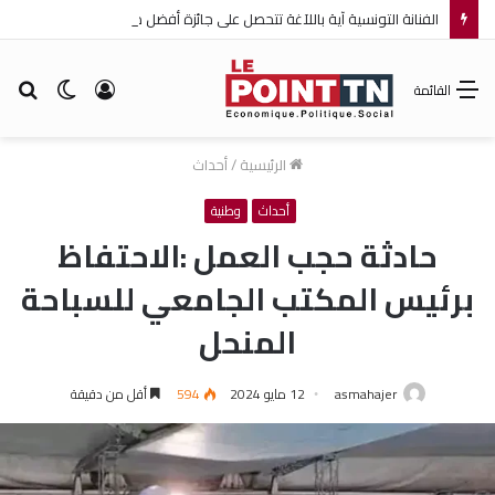
الفنانة التونسية آية باللآغة تتحصل على جائزة أفضل ممثلة ضمن مهرجان عمان السينمائي الدولي
تسجيل
الوضع
بح
القائمة
الدخول
المظلم
عن
الرئيسية
/
أحداث
أحداث
وطنية
حادثة حجب العمل :الاحتفاظ
برئيس المكتب الجامعي للسباحة
المنحل
asmahajer
12 مايو 2024
594
أقل من دقيقة