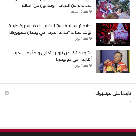
بعد عام من الغياب …وفنانون من العالم
منذ 12 ساعة
أحلام ترسم ليلة استثنائية في جدة.. سهرة طربية
تؤكد مكانة “فنانة العرب” في وجدان جمهورها
منذ 1 يوم
بيترو يكشف عن تزوير انتخابي ويحذّر من «حرب
أهلية» في كولومبيا
منذ 1 يوم
تابعنا على فيسبوك