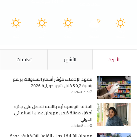
5.93 كيلومتر/ساعة
سماء صافية
41
40
40
41
40
℃
℃
℃
℃
℃
الخميس
الجمعة
السبت
الأحد
الأثنين
الأخيرة
الأشهر
تعليقات
معهد الإحصاء: مؤشر أسعار الاستهلاك يرتفع
بنسبة 0,2% خلال شهر جويلية 2026
منذ 8 ساعات
الفنانة التونسية آية باللآغة تتحصل على جائزة
أفضل ممثلة ضمن مهرجان عمان السينمائي
الدولي
منذ 8 ساعات
مهرجان الشابة الدولي للفنون التشكيلية: عودة