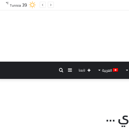
39
℃
Tunisia
إضافة
بحث
العربية
تابعنا
عمود
عن
جانبي