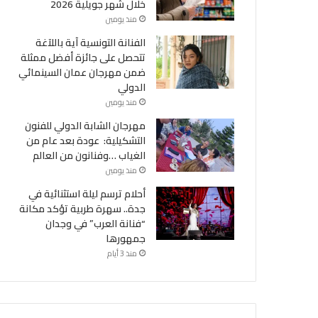
خلال شهر جويلية 2026
منذ يومين
الفنانة التونسية آية باللآغة
تتحصل على جائزة أفضل ممثلة
ضمن مهرجان عمان السينمائي
الدولي
منذ يومين
مهرجان الشابة الدولي للفنون
التشكيلية: عودة بعد عام من
الغياب …وفنانون من العالم
منذ يومين
أحلام ترسم ليلة استثنائية في
جدة.. سهرة طربية تؤكد مكانة
“فنانة العرب” في وجدان
جمهورها
منذ 3 أيام
أحداث