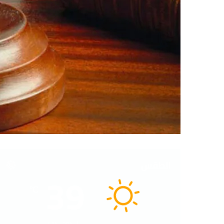
الطقس
39
℃