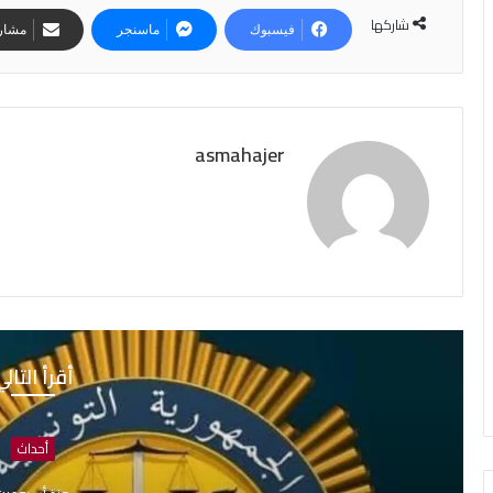
شاركها
فيسبوك
ماسنجر
مشارك
asmahajer
أقرأ التال
أحداث