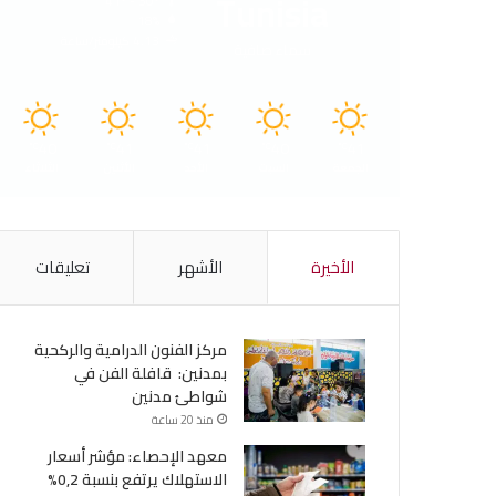
Tunisia
41º - 30º
18%
4.13 كيلومتر/ساعة
سماء صافية
40
41
41
40
41
℃
℃
℃
℃
℃
الجمعة
السبت
الأحد
الأثنين
الثلاثاء
الأخيرة
الأشهر
تعليقات
مركز الفنون الدرامية والركحية
بمدنين: قافلة الفن في
شواطئ مدنين
منذ 20 ساعة
معهد الإحصاء: مؤشر أسعار
الاستهلاك يرتفع بنسبة 0,2%