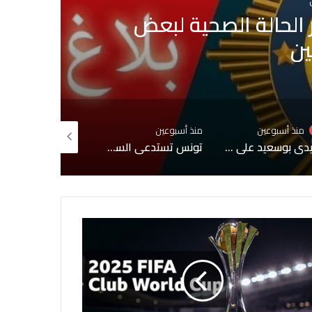
 بمقبرة الجلاز والابحاث
وشبهات التدليس
س
 أسبوعين
منذ أسبوعين
منذ أسبوعين
تونس تستدعي السفيرة الفرنسية لإبلاغها احتجاجًا شديد اللهجة إثر حوار إعلامي مع مطلوب للعدالة
الافراج عن وديع الجرئ وعياشي الزمال