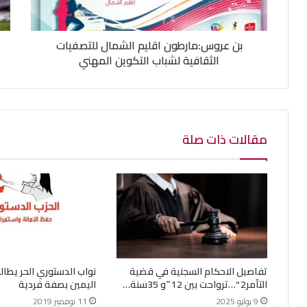
بن عروس:مارطون اقليم الشمال للتصفيات
الثقافية لشباب التكوين المهني
مقالات ذات صلة
تفاصيل الاحكام السجنية في قضية
نواب الدستوري الحر يطالب
التآمر2 “…ترواحت بين 12″و 35سنة…
اليمين بصفة فردية
9 يوليو 2025
11 نوفمبر 2019