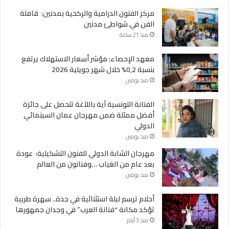
مركز الفنون الدرامية والركحية بمدنين: قافلة
الفن في شواطئ مدنين
منذ 21 ساعة
معهد الإحصاء: مؤشر أسعار الاستهلاك يرتفع
بنسبة 0,2% خلال شهر جويلية 2026
منذ يومين
الفنانة التونسية آية باللآغة تتحصل على جائزة
أفضل ممثلة ضمن مهرجان عمان السينمائي
الدولي
منذ يومين
مهرجان الشابة الدولي للفنون التشكيلية: عودة
بعد عام من الغياب …وفنانون من العالم
منذ يومين
أحلام ترسم ليلة استثنائية في جدة.. سهرة طربية
تؤكد مكانة “فنانة العرب” في وجدان جمهورها
منذ 3 أيام