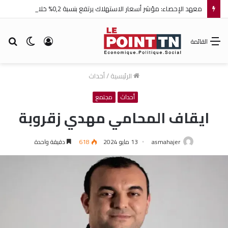
معهد الإحصاء: مؤشر أسعار الاستهلاك يرتفع بنسبة 0,2% خلال شهر جويلية 2026
تسجيل
الوضع
بح
القائمة
الدخول
المظلم
عن
الرئيسية
/
أحداث
أحداث
مجتمع
ايقاف المحامي مهدي زقروبة
asmahajer
13 مايو 2024
618
دقيقة واحدة