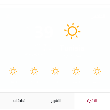
الطقس
39
℃
Tunisia
41º - 30º
18%
4.13 كيلومتر/ساعة
سماء صافية
40
41
41
40
41
℃
℃
℃
℃
℃
الجمعة
السبت
الأحد
الأثنين
الثلاثاء
الأخيرة
الأشهر
تعليقات