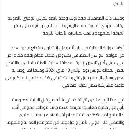
الاثنين.
وحسب ذات المعطيات فقد تولت وحدة تابعة للحرس الوطني بالعوينة
ايقاف مهدي زقروبة مساء اليوم بدار المحامي واقتياده الى مقر
الفرقة المتعهدة بالبحث لمباشرة الأبحاث اللازمة.
أوضحت وزارة الداخلية في بيان أنه وعلى إثر تداول مقطع فيديو بعدد
من مواقع التواصل الاجتماعي بخصوص اعتداء محام رفقة محام آخر
على عوني أمن تابعين لإدارة الشرطة العدلية بالعنف المادي واللفظي
بقصر العدالة بتونس يوم الإثنين 13 ماي 2024، وخلافا لما روّجت له
بعض وسائل الإعلام حول فتح بحث تحقيقي ضدّ المحامي المذكور على
خلفية مشاركته ضمن تحرّك احتجاجي.
فإن هذا الإجراء الذي تمّ اتخاذه في شأنه من قبل النيابة العمومية
يأتي على خلفية معاينتها لجريمة هضم جانب موظف عمومي أثناء
آدائه لمهامه وتعمّده رفقة محام آخر الاعتداء بالعنف المادي
واللفظي على عوني الأمن وإخراجهما من مقرّ قصر العدالة ومنعهما