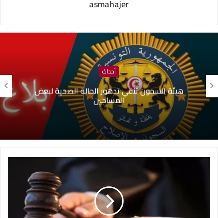
asmahajer
أحداث
هيئة السجون تنفي تدهور الحالة الصحية لبعض
المساجين