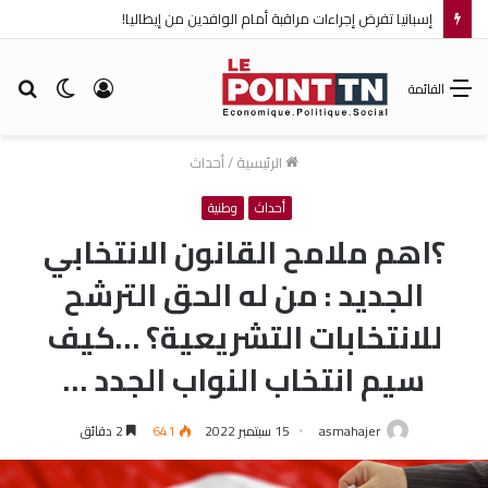
إسبانيا تفرض إجراءات مراقبة أمام الوافدين من إيطاليا!
تسجيل
الوضع
بح
القائمة
الدخول
المظلم
عن
الرئيسية
/
أحداث
أحداث
وطنية
؟اهم ملامح القانون الانتخابي
الجديد : من له الحق الترشح
للانتخابات التشريعية؟ …كيف
سيم انتخاب النواب الجدد …
asmahajer
15 سبتمبر 2022
641
2 دقائق