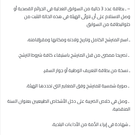
– ـ بطاقة عدد 3 خالية من السوابق العدلية في الجرائم القصدية أو
وصل الاستلام على أن تتولّى الهيئة في هذه الحالة التثبت من
خلوالبطاقة من السوابق
ـ اسم المترشح الكامل وتاريخ ولادته ومكانها ومقرإقامته،
ـ تصريحا ممضى من قبل المترشح باستيفاء كافة شروط الترشح،
ـ نسخة من بطاقة التعريف الوطنية أو جواز السفر،
ـ صورة شمسية للمترشح وفق المعايير التي تحددها الهيئة،
ـ وصل في خلاص الضريبة على دخل الأشخاص الطبيعيين بعنوان السنة
المنقضية،
ـ شهادة في إبراء الذّمة من الأداءات البلدية،