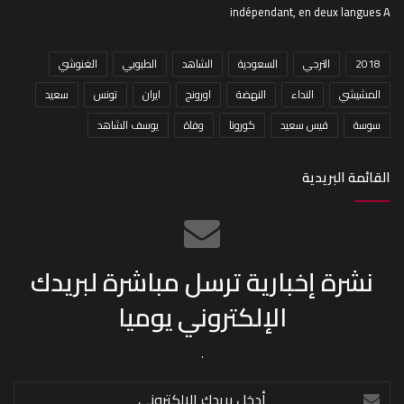
indépendant, en deux langues A
2018
الترجي
السعودية
الشاهد
الطبوبي
الغنوشي
المشيشي
النداء
النهضة
اورونج
ايران
تونس
سعيد
سوسة
قيس سعيد
كورونا
وفاة
يوسف الشاهد
القائمة البريدية
نشرة إخبارية ترسل مباشرة لبريدك
الإلكتروني يوميا
.
أدخل