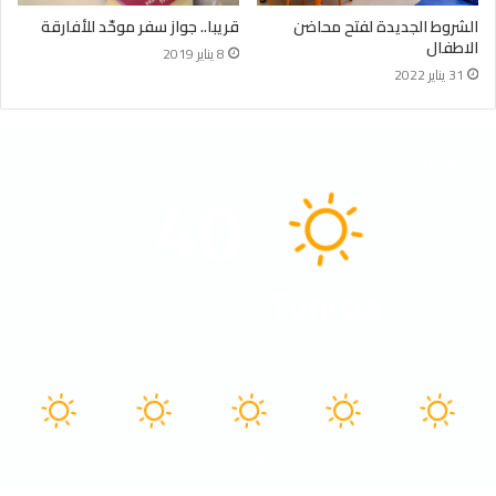
الشروط الجديدة لفتح محاضن
قريبا.. جواز سفر موحّد للأفارقة
الاطفال
8 يناير 2019
31 يناير 2022
الطقس
40
℃
Tunisia
40º - 32º
15%
4.56 كيلومتر/ساعة
سماء صافية
41
40
40
40
39
℃
℃
℃
℃
℃
السبت
الأحد
الأثنين
الثلاثاء
الأربعاء