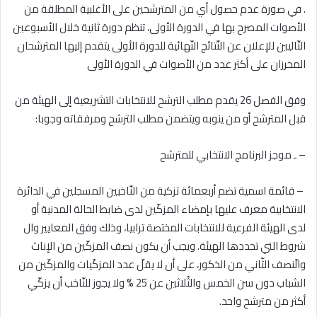
. في صورة عدم حصول أي من المترشحين على الأغلبية المطلقة من
الأصوات المصرح بها في الدورة الأولى، تنظم دورة ثانية خلال الأسبوعين
التّاليين للإعلان عن النّتائج النّهائية للدورة الأولى يتقدم إليها المترشحان
المحرزان على أكثر عدد من الأصوات في الدورة الأولى
وفق الفصل 26 يقدم مطلب الترشح للانتخابات التشريعية إلى الهيئة من
قبل المترشح أو من ينوبه ويتضمن مطلب الترشح ومرفقاته وجوبا:
– ـ موجز البرنامج الانتخابي للمترشح
– قائمة اسمية تضم أربعمائة تزكية من النّاخبين المسجلين في الدائرة
الانتخابية معرف عليها بإمضاء المزكّين لدى ضابط الحالة المدنية أو
لدى الهيئة الفرعية للانتخابات المختصة ترابيا، وذلك وفق المعايير وال
شروط التي تحددها الهيئة. ويجب أن يكون نصف المزكّين من الإناث
والّنصف الثّاني من الذكور، على أن لا يقلّ عدد المزكّيات والمزكّين من
الشباب دون سن الخمس والثّلاثين عن 25 % ولا يجوز للنّاخب أن يزكّي
أكثر من مترشح واحد.