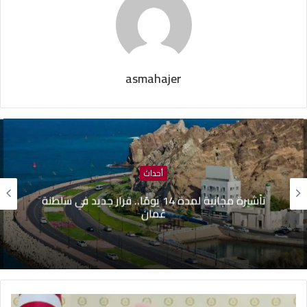
asmahajer
أحداث
تأشيرة مجانية لمدة 14 يومًا.. قرار جديد في سلطنة
ظافر
عُمان