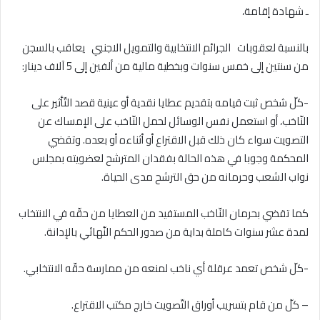
ـ شهادة إقامة،
بالنسبة لعقوبات الجرائم الانتخابية والتمويل الاجنبي يعاقب بالسجن
من سنتين إلى خمس سنوات وبخطية مالية من ألفين إلى 5 آلاف دينار:
-كلّ شخص ثبت قيامه بتقديم عطايا نقدية أو عينية قصد التّأثير على
النّاخب، أو استعمل نفس الوسائل لحمل النّاخب على الإمساك عن
التصويت سواء كان ذلك قبل الاقتراع أو أثناءه أو بعده. وتقضي
المحكمة وجوبا في هذه الحالة بفقدان المترشح لعضويته بمجلس
نواب الشعب وحرمانه من حق الترشح مدى الحياة.
كما تقضي بحرمان النّاخب المستفيد من العطايا من حقّه في الانتخاب
لمدة عشر سنوات كاملة بداية من صدور الحكم النّهائي بالإدانة.
-كلّ شخص تعمد عرقلة أي ناخب لمنعه من ممارسة حقّه الانتخابي.
– كلّ من قام بتسريب أوراق التّصويت خارج مكتب الاقتراع.