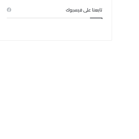
تابعنا على فيسبوك
منذ 4 أسابيع
منذ 1 أسبوع
الخبير في المناخ : التيار الساحب موجود أساسا في الشواطئ الرملية
جامعة النقل تدعو منظوريها إلى عدم المشاركة في إضراب يوم غد الإثنين
إشاعة حريق‬