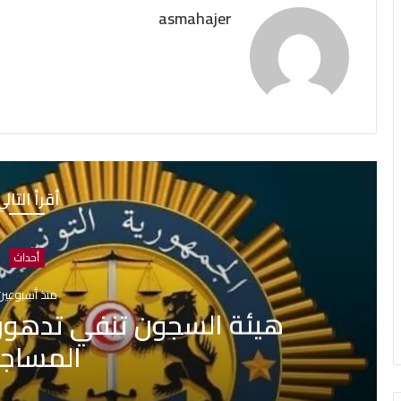
asmahajer
أقرأ التال
أحداث
منذ أسبوعين
جون تنفي تدهور الحالة الصحية لبع
المساجين