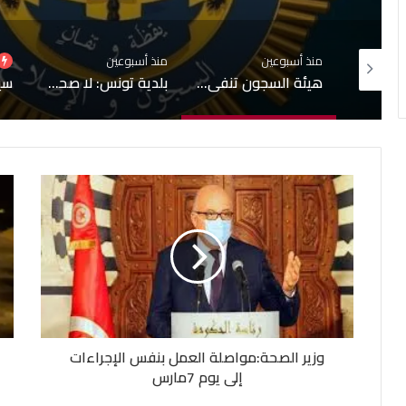
منذ أسبوعين
منذ أسبوعين
منذ أسب
 سجن المسعدين: إيقاف 6 أشخاص بينهم 4 نساء
هيئة السجون تنفي تدهور الحالة الصحية لبعض المساجين
بلدية تونس: لا صحة لبيع قبور بمقبرة الجلاز والابحاث جارية حول التجاوزات وشبهات التدليس
وزير الصحة:مواصلة العمل بنفس الإجراءات
إلى يوم 7مارس