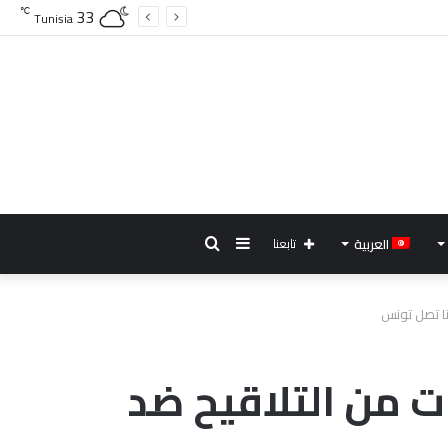
33
℃
Tunisia
إضافة
بحث
العربية
تابعنا
عمود
عن
نا تصل تونس
جانبي
ات من التلاقيح ضد