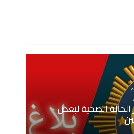
ي
ض
بلدية تونس: لا صحة ل
جارية حول ال