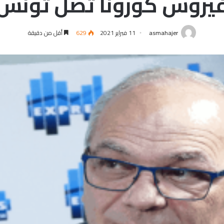
يروس كورونا تصل تونس
asmahajer
11 فبراير 2021
629
أقل من دقيقة