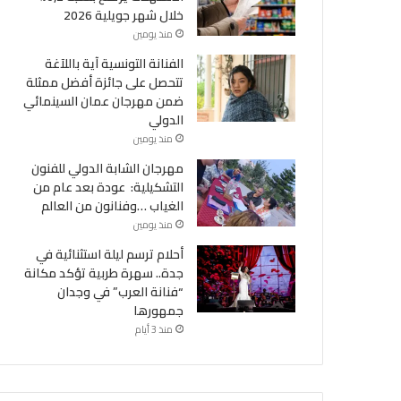
خلال شهر جويلية 2026
منذ يومين
الفنانة التونسية آية باللآغة
تتحصل على جائزة أفضل ممثلة
ضمن مهرجان عمان السينمائي
الدولي
منذ يومين
مهرجان الشابة الدولي للفنون
التشكيلية: عودة بعد عام من
الغياب …وفنانون من العالم
منذ يومين
أحلام ترسم ليلة استثنائية في
جدة.. سهرة طربية تؤكد مكانة
“فنانة العرب” في وجدان
جمهورها
هيئة الس
إشاعة حريق سجن المسعدين: ‬إيقاف 6 أشخاص بينهم
منذ 3 أيام