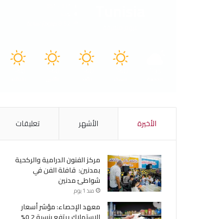
Tunisia
35º - 31º
44%
8.52 كيلومتر/ساعة
غيوم متفرقة
40
40
40
40
35
℃
℃
℃
℃
℃
الجمعة
السبت
الأحد
الأثنين
الثلاثاء
الأخيرة
الأشهر
تعليقات
مركز الفنون الدرامية والركحية
بمدنين: قافلة الفن في
شواطئ مدنين
منذ 1 يوم
معهد الإحصاء: مؤشر أسعار
الاستهلاك يرتفع بنسبة 0,2%