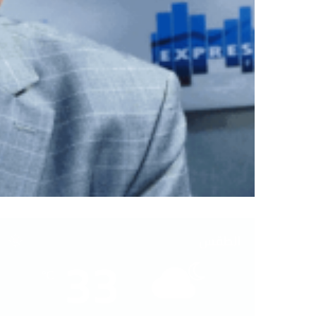
الطقس
33
℃