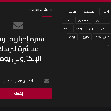
القائمة البريدية
الترجي
السعودية
الشاهد
الغنوشي
المشيشي
النداء
اورونج
ايران
تونس
سعيد
نشرة إخبارية تر
قيس سعيد
كورونا
وفاة
مباشرة لبريدك
هد
الإلكتروني يومي
.
أدخل
بريدك
الإلكتروني