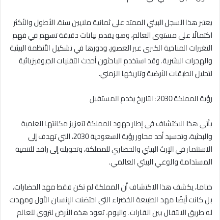
يعتبر هذا السجل البيئي الممتد على ثمانية ملايين سنة، الأطول والأكثر
اكتمالًا على مستوى العالم، وهو يقدم بيانات دقيقة تسهم في فهم
التغيرات المناخية الكبرى عبر العصور، ودورها في تشكيل الأنظمة البيئية
والهجرات البشرية. وقد استخدم الباحثون أحدث التقنيات الجيوفيزيائية
لتحليل الطبقات الأرضية وتاريخها الزمني.
رؤية المملكة 2030: التاريخ يخدم المستقبل
يأتي هذا الاكتشاف في إطار جهود المملكة لتعزيز مكانتها العلمية
والبحثية، وتجسيد أحد محاور رؤية السعودية 2030، التي تهدف إلى
الاستثمار في الإرث البيئي والحضاري للمملكة، وتحويله إلى رافد للتنمية
المستدامة والوعي البيئي العالمي.
ختاما، يكشف هذا الاكتشاف أن المملكة لم تكن فقط مهد الحضارات،
بل كانت أيضًا مهد الطبيعة الخضراء التي احتضنت الإنسان الأول ومهدت
له طريق الانتقال بين القارات. واليوم، تعود هذه الأرض لتروي للعالم