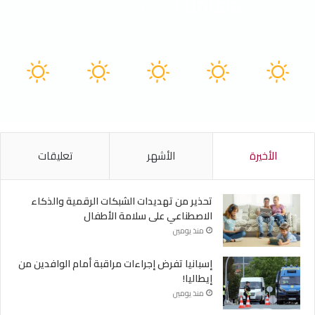
Tunisia
27%
2.42 كيلومتر/ساعة
سماء صافية
41
41
40
40
40
℃
℃
℃
℃
℃
الأحد
الأثنين
الثلاثاء
الأربعاء
الخميس
الأخيرة
الأشهر
تعليقات
تحذير من تهديدات الشبكات الرقمية والذكاء
الاصطناعي على سلامة الأطفال
منذ يومين
إسبانيا تفرض إجراءات مراقبة أمام الوافدين من
إيطاليا!
منذ يومين