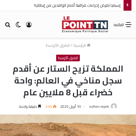
إسبانيا تفرض إجراءات مراقبة أمام الوافدين من إيطاليا!
تسجيل
الوضع
بح
القائمة
الدخول
المظلم
عن
الرئيسية
/
الشرق الأوسط
الشرق الأوسط
المملكة تزيح الستار عن أقدم
سجل مناخي في العالم: واحة
خضراء قبل 8 ملايين عام
sofien rejeb
10 أبريل 2025
535
دقيقة واحدة