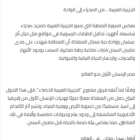
الجزيرة العربية… من الصحراء إلى الواحة
بعكس الصورة النمطية التي تصور الجزيرة العربية كمجرد صحراء
شاسعة، أظهرت تحاليل الطبقات الرسوبية في مواقع مثل خيال أم
عيشيان وواحة جبة شمال المملكة، أن المنطقة شهدت على مدى
ملايين السنين فترات مناخية رطبة متكررة، اتسمت بوجود الأنهار
والبحيرات، وازدهار الحياة النباتية والحيوانية.
ممر الإنسان الأول نحو العالم
وفقًا لما أعلنه فريق مشروع “الجزيرة العربية الخضراء”، فإن هذا التحول
البيئي جعل من المملكة معبرًا حيويًا لهجرات الإنسان الأول من إفريقيا
إلى آسيا، مستفيدًا من خصوبة الأرض ووفرة المياه. وتشير آثار الأقدام
الأحفورية المكتشفة إلى وجود بشر وحيوانات مفترسة وأليفة في تلك
المناطق، مما يعكس بيئة نابضة بالحياة قبل ملايين السنين.
أطول سجل مناخي في العالم