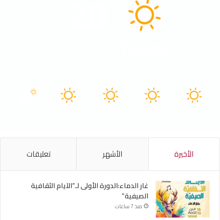
28
℃
Tunisia
40º - 28º
53%
2.98 كيلومتر/ساعة
سماء صافية
40
41
41
40
40
℃
℃
℃
℃
℃
الأثنين
الثلاثاء
الأربعاء
الخميس
الجمعة
الأخيرة
الأشهر
تعليقات
غار الدماء:الدورة الأولى لـ”الآيام الثقافية
الصيفية”
منذ 7 ساعات