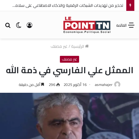
تحذير من تهديدات الشبكات الرقمية والذكاء الاصطناعي على سلامة الأطفال
تسجيل
الوضع
بح
القائمة
الدخول
المظلم
عن
الرئيسية
/
غير مصنف
غير مصنف
الممثل علي الفارسي في ذمة الله
asmahajer
16 أكتوبر 2025
296
أقل من دقيقة