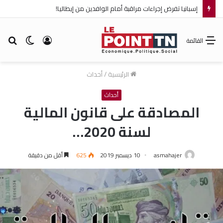
إسبانيا تفرض إجراءات مراقبة أمام الوافدين من إيطاليا!
تسجيل
الوضع
بح
القائمة
الدخول
المظلم
عن
الرئيسية
/
أحداث
أحداث
المصادقة على قانون المالية
لسنة 2020…
asmahajer
10 ديسمبر 2019
625
أقل من دقيقة