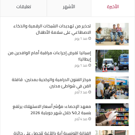
الأخيرة
الأشهر
تعليقات
تحذير من تهديدات الشبكات الرقمية والذكاء
الاصطناعي على سلامة الأطفال
منذ 1 يوم
إسبانيا تفرض إجراءات مراقبة أمام الوافدين من
إيطاليا!
منذ 1 يوم
مركز الفنون الدرامية والركحية بمدنين: قافلة
الفن في شواطئ مدنين
منذ 3 أيام
معهد الإحصاء: مؤشر أسعار الاستهلاك يرتفع
بنسبة 0,2% خلال شهر جويلية 2026
منذ 4 أيام
الفنانة التونسية آية باللآغة تتحصل على جائزة