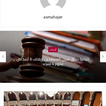
asmahajer
أحداث
إشاعة حريق سجن المسعدين: ‬إيقاف 6 أشخاص
بينهم 4 نساء