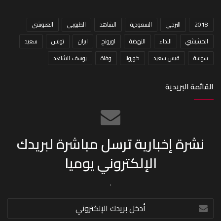
2018
الترجي
السعودية
الشاهد
الطبوبي
الغنوشي
المشيشي
النداء
النهضة
اورونج
ايران
تونس
سعيد
سوسة
قيس سعيد
كورونا
وفاة
يوسف الشاهد
القائمة البريدية
نشرة إخبارية ترسل مباشرة لبريدك
الإلكتروني يوميا
.
أدخل
بريدك