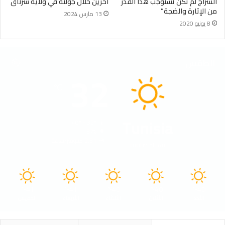
السراج لم تكن تستوجب هذا القدر
آخرين خلال جولته في ولاية شرناق
من الإثارة والضجة”
13 مارس 2024
8 يونيو 2020
الطقس
32
℃
Tunisia
40º - 32º
37%
2.31 كيلومتر/ساعة
سماء صافية
41
41
40
40
40
℃
℃
℃
℃
℃
الأحد
الأثنين
الثلاثاء
الأربعاء
الخميس