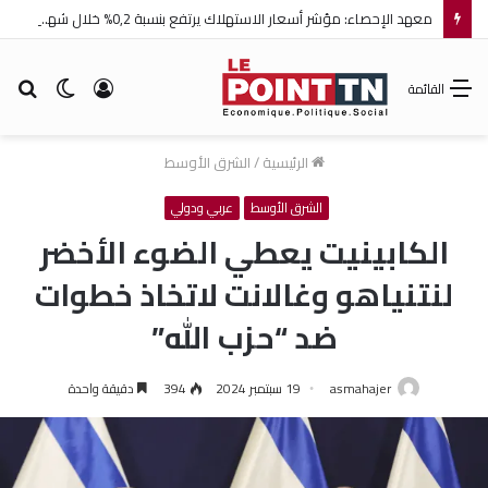
معهد الإحصاء: مؤشر أسعار الاستهلاك يرتفع بنسبة 0,2% خلال شهر جويلية 2026
تسجيل
الوضع
بح
القائمة
الدخول
المظلم
عن
الرئيسية
/
الشرق الأوسط
الشرق الأوسط
عربي ودولي
الكابينيت يعطي الضوء الأخضر
لنتنياهو وغالانت لاتخاذ خطوات
ضد “حزب الله”
asmahajer
19 سبتمبر 2024
394
دقيقة واحدة