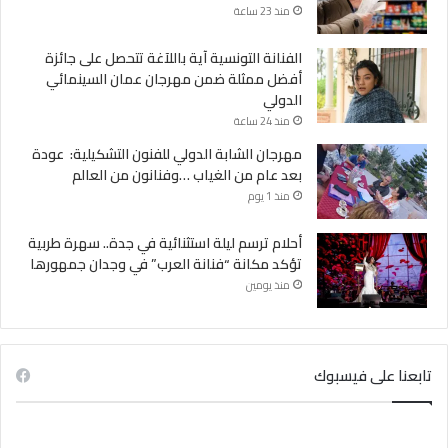
منذ 23 ساعة
الفنانة التونسية آية باللآغة تتحصل على جائزة
أفضل ممثلة ضمن مهرجان عمان السينمائي
الدولي
منذ 24 ساعة
مهرجان الشابة الدولي للفنون التشكيلية: عودة
بعد عام من الغياب …وفنانون من العالم
منذ 1 يوم
أحلام ترسم ليلة استثنائية في جدة.. سهرة طربية
تؤكد مكانة “فنانة العرب” في وجدان جمهورها
منذ يومين
تابعنا على فيسبوك