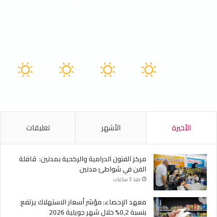
Tunisia
31º - 30º
45%
6.47 كيلومتر/ساعة
سماء صافية
41
40
40
41
30
℃
℃
℃
℃
℃
الخميس
الجمعة
السبت
الأحد
الأثنين
الأخيرة
الأشهر
تعليقات
مركز الفنون الدرامية والركحية بمدنين: قافلة
الفن في شواطئ مدنين
منذ 3 ساعات
معهد الإحصاء: مؤشر أسعار الاستهلاك يرتفع
بنسبة 0,2% خلال شهر جويلية 2026