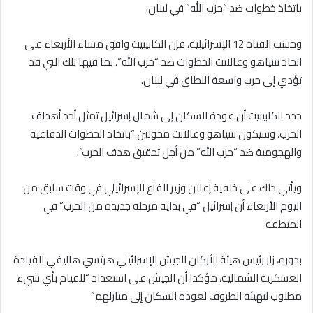
باتخاذ خطوات ضد “حزب الله” في لبنان.
وحسب القناة 12 الإسرائيلية، فإن الكابينيت وافق مساء الأربعاء على
اتخاذ نتنياهو وغالانت الخطوات ضد “حزب الله”، بما فيها تلك التي قد
تؤدي إلى حرب واسعة النطاق في لبنان.
حدد الكابينيت أن عودة السكان إلى شمال إسرائيل تمثل أحد أهداف
الحرب، وسيكون نتنياهو وغالانت مخولين “باتخاذ الخطوات الدفاعية
والهجومية ضد “حزب الله” من أجل تحقيق هدف الحرب”.
ويأتي ذلك على خلفية إعلان وزير الفاع الإسرائيلي في وقت سابق من
اليوم الأربعاء أن إسرائيل “في بداية مرحلة جديدة من الحرب” في
المنطقة
بدوره، زار رئيس هيئة الأركان للجيش الإسرائيلي هرتسي هاليفي القيادة
العسكرية الشمالية، مؤكدا أن الجيش على استعداد “للقيام بأي شيء
مطلوب لتهيئة الظروف لعودة السكان إلى منازلهم”