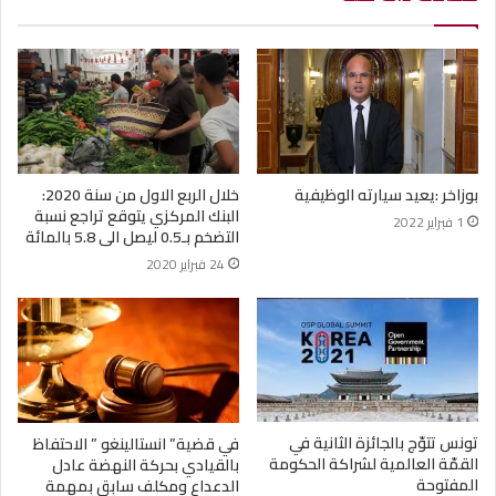
بوزاخر :يعيد سيارته الوظيفية
خلال الربع الاول من سنة 2020:
البنك المركزي يتوقع تراجع نسبة
1 فبراير 2022
التضخم بـ0.5 ليصل الى 5.8 بالمائة
24 فبراير 2020
تونس تتوّج بالجائزة الثانية في
في قضية” انستالينغو ” الاحتفاظ
القمّة العالمية لشراكة الحكومة
بالقيادي بحركة النهضة عادل
المفتوحة
الدعداع ومكلف سابق بمهمة