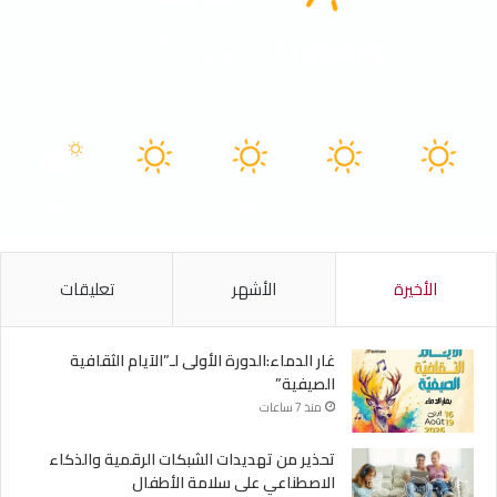
Tunisia
40º - 28º
53%
2.98 كيلومتر/ساعة
سماء صافية
40
41
41
40
40
℃
℃
℃
℃
℃
الأثنين
الثلاثاء
الأربعاء
الخميس
الجمعة
الأخيرة
الأشهر
تعليقات
غار الدماء:الدورة الأولى لـ”الآيام الثقافية
الصيفية”
منذ 7 ساعات
تحذير من تهديدات الشبكات الرقمية والذكاء
الاصطناعي على سلامة الأطفال