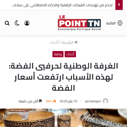
تحذير من تهديدات الشبكات الرقمية والذكاء الاصطناعي على سلامة الأطفال
تسجيل
الوضع
بح
القائمة
الدخول
المظلم
عن
الرئيسية
/
أحداث
أحداث
وطنية
الغرفة الوطنية لحرفيي الفضة:
لهذه الأسباب ارتفعت أسعار
الفضة
asmahajer
10 يناير 2026
684
أقل من دقيقة