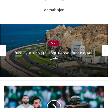
asmahajer
وطنية
ظافر الصغيري: “هناك أزمة تواصل بين البرلمان
والحكومة