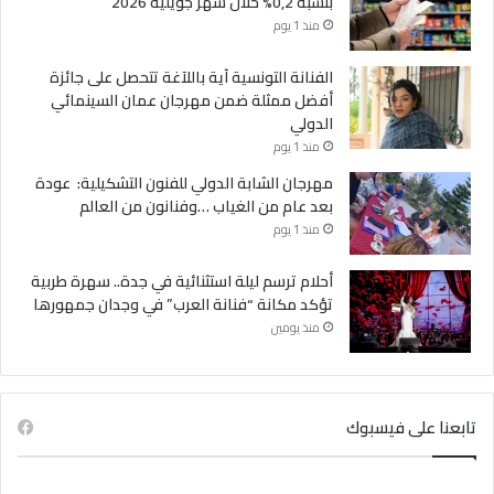
بنسبة 0,2% خلال شهر جويلية 2026
منذ 1 يوم
الفنانة التونسية آية باللآغة تتحصل على جائزة
أفضل ممثلة ضمن مهرجان عمان السينمائي
الدولي
منذ 1 يوم
مهرجان الشابة الدولي للفنون التشكيلية: عودة
بعد عام من الغياب …وفنانون من العالم
منذ 1 يوم
أحلام ترسم ليلة استثنائية في جدة.. سهرة طربية
تؤكد مكانة “فنانة العرب” في وجدان جمهورها
منذ يومين
تابعنا على فيسبوك