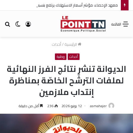
معهد الإحصاء: مؤشر أسعار الاستهلاك يرتفع بنسبة 0,2% خلال شهر جويلية 2026
تسجيل
الوضع
بح
القائمة
الدخول
المظلم
عن
الرئيسية
/
أحداث
أحداث
وطنية
الديوانة تنشر نتائج الفرز النهائية
لملفات الترشّح الخاصّة بمناظرة
إنتداب ملازمين
asmahajer
12 يونيو 2026
236
أقل من دقيقة