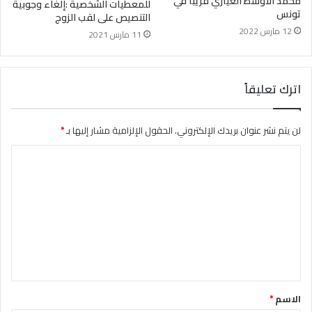
محمد الأوسط العياري قريبا في
للمعطيات الشخصية :إلغاء وجوبية
تونس
التنصيص على لقب الزوج
12 مارس 2022
11 مارس 2021
اترك تعليقاً
لن يتم نشر عنوان بريدك الإلكتروني.
الحقول الإلزامية مشار إليها بـ
*
ا
ل
ت
ع
ل
ي
ق
الاسم
*
*