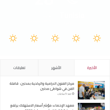
Tunisia
41º - 27º
73%
4.38 كيلومتر/ساعة
سماء صافية
41
40
40
40
41
℃
℃
℃
℃
℃
الجمعة
السبت
الأحد
الأثنين
الثلاثاء
الأخيرة
الأشهر
تعليقات
مركز الفنون الدرامية والركحية بمدنين: قافلة
الفن في شواطئ مدنين
منذ 9 ساعات
معهد الإحصاء: مؤشر أسعار الاستهلاك يرتفع