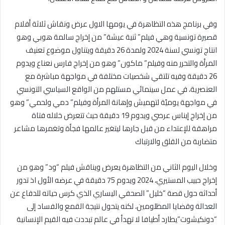
وفي برنامج هذه التظاهرة في يومها الاول عرض ونقاش ثلاثة أفلام
قصيرة تونسية وهي فيلم” ثنية عيشة” من إخراج سالمة هوبي وهو
انتاج تونسي لسنة 2024 ولمدة 26 دقيقة ويتناول موضوع تعنيف
المرأة والتحرر منه وفيلم” ماكون” وهو من إخراج فارس نعناع ويدوم
26 دقيقة وفيه تلتقي شخصيات مختلفة في مواجهة مباشرة مع
العنصرية، في عمل سينمائي مستلهم من الواقع السياسي التونسي
في مواجهة يوميًة لتهميش وإهانة المرأة وفيلم” دمي ولحمي” وهو
من إخراج إيناس عرصي ويدوم 19 دقيقة حيث تتعرض خلاله فتاة
مراهقة للإعتداء من قبل جارها ليتغير عالمها فجأة وتغمرها مشاعر
متضاربة من القلق والارتباك
وخلال اليوم الثاني من التظاهرة يعرض ويناقش فيلم “ود” وهو من
إخراج حبيب المستيري، 2024 ويدوم 75 دقيقة في عرضه الأول اذ تدور
أحداثه حول قصة “خليل” الصحفي اليساري الذي كرس حياته للدفاع عن
العدالة وقضايا المظلومين، لكنه يتحول نتيجة القمع والفساد إلى
“دونكيشوت”يطارد أطيافا لا تهدأ في عالم تبددت فيه القيم الإنسانية