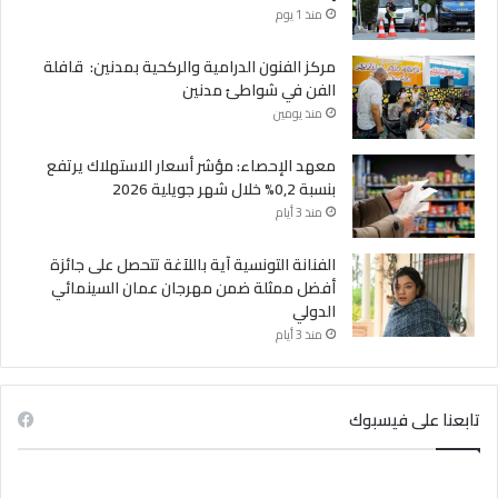
منذ 1 يوم
مركز الفنون الدرامية والركحية بمدنين: قافلة
الفن في شواطئ مدنين
منذ يومين
معهد الإحصاء: مؤشر أسعار الاستهلاك يرتفع
بنسبة 0,2% خلال شهر جويلية 2026
منذ 3 أيام
الفنانة التونسية آية باللآغة تتحصل على جائزة
أفضل ممثلة ضمن مهرجان عمان السينمائي
الدولي
منذ 3 أيام
تابعنا على فيسبوك