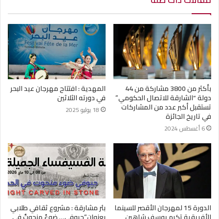
بأكثر من 3800 مشاركة من 44
المهدية : افتتاح مهرجان عيد البحر
دولة “الشارقة للاتصال الحكومي”
في دورته الثلاثين
تستقبل أكبر عدد من المشاركات
18 يوليو 2025
في تاريخ الجائزة
6 أغسطس 2024
الدورة 15 لمهرجان الأقصر للسينما
بئر مشارقة : مشروع ثقافي طلابي
الأفريقية تكرم يوسف شاهين
بعنوان”جيوفي… ضوءٌ منحوتٌ في