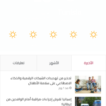
Tunisia
40º - 28º
59%
4.08 كيلومتر/ساعة
سماء صافية
41
41
40
40
40
℃
℃
℃
℃
℃
الأحد
الأثنين
الثلاثاء
الأربعاء
الخميس
الأخيرة
الأشهر
تعليقات
تحذير من تهديدات الشبكات الرقمية والذكاء
الاصطناعي على سلامة الأطفال
منذ 1 يوم
إسبانيا تفرض إجراءات مراقبة أمام الوافدين من
إيطاليا!