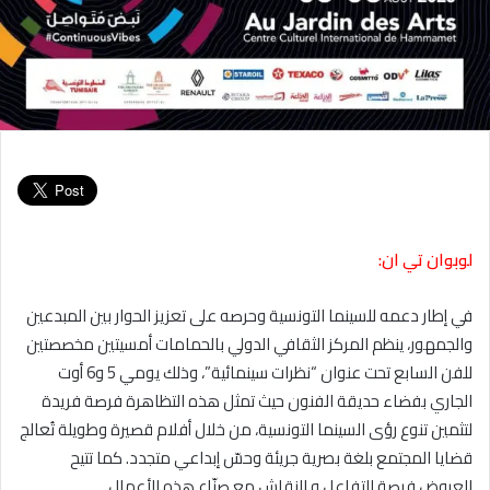
لوبوان تي ان:
في إطار دعمه للسينما التونسية وحرصه على تعزيز الحوار بين المبدعين
والجمهور، ينظم المركز الثقافي الدولي بالحمامات أمسيتين مخصصتين
للفن السابع تحت عنوان “نظرات سينمائية”، وذلك يومي 5 و6 أوت
الجاري بفضاء حديقة الفنون حيث تمثل هذه التظاهرة فرصة فريدة
لتثمين تنوع رؤى السينما التونسية، من خلال أفلام قصيرة وطويلة تُعالج
قضايا المجتمع بلغة بصرية جريئة وحسّ إبداعي متجدد. كما تتيح
العروض فرصة للتفاعل و النقاش مع صنّاع هذه الأعمال.