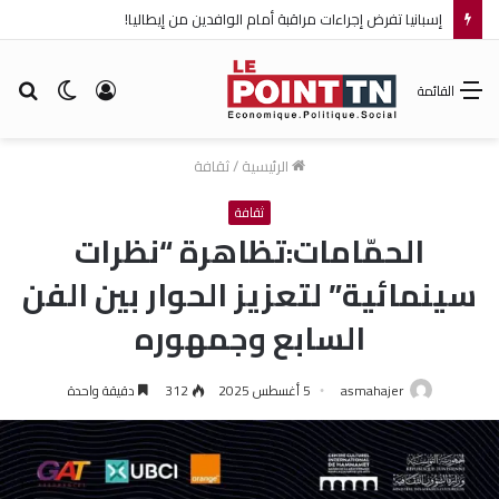
إسبانيا تفرض إجراءات مراقبة أمام الوافدين من إيطاليا!
تسجيل
الوضع
بح
القائمة
الدخول
المظلم
عن
الرئيسية
/
ثقافة
ثقافة
الحمّامات:تظاهرة “نظرات
سينمائية” لتعزيز الحوار بين الفن
السابع وجمهوره
asmahajer
5 أغسطس 2025
312
دقيقة واحدة