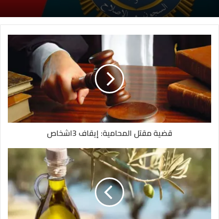
قضية مقتل المحامية: إيقاف 3اشخاص