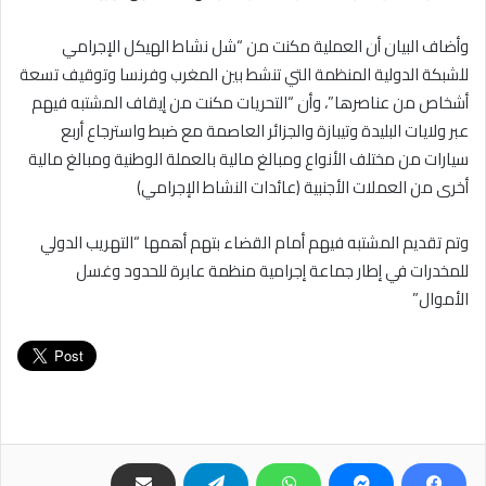
وأضاف البيان أن العملية مكنت من “شل نشاط الهيكل الإجرامي
للشبكة الدولية المنظمة التي تنشط بين المغرب وفرنسا وتوقيف تسعة
أشخاص من عناصرها”، وأن “التحريات مكنت من إيقاف المشتبه فيهم
عبر ولايات البليدة وتيبازة والجزائر العاصمة مع ضبط واسترجاع أربع
سيارات من مختلف الأنواع ومبالغ مالية بالعملة الوطنية ومبالغ مالية
أخرى من العملات الأجنبية (عائدات النشاط الإجرامي)
وتم تقديم المشتبه فيهم أمام القضاء بتهم أهمها “التهريب الدولي
للمخدرات في إطار جماعة إجرامية منظمة عابرة للحدود وغسل
الأموال”