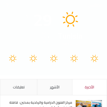
الطقس
29
℃
Tunisia
41º - 29º
61%
2.88 كيلومتر/ساعة
سماء صافية
41
40
40
40
41
℃
℃
℃
℃
℃
الجمعة
السبت
الأحد
الأثنين
الثلاثاء
الأخيرة
الأشهر
تعليقات
مركز الفنون الدرامية والركحية بمدنين: قافلة