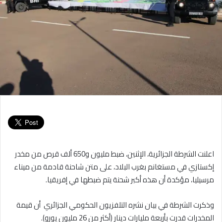
اعلنت الشرطة الجزائرية، الإثنين، ضبط مليون و650 ألف قرص من مخدر
إكستازي في مستغانم بغرب البلاد، على متن شاحنة قادمة من ميناء
مرسيليا، مؤكدة أن هذه أكبر شحنة يتم ضبطها في إفريقيا.
وذكرت الشرطة في بيان نشره التلفزيون الحكومي الجزائري أن قيمة
المخدرات قدرت بأربعة مليارات دينار (أكثر من 26 مليون يورو).