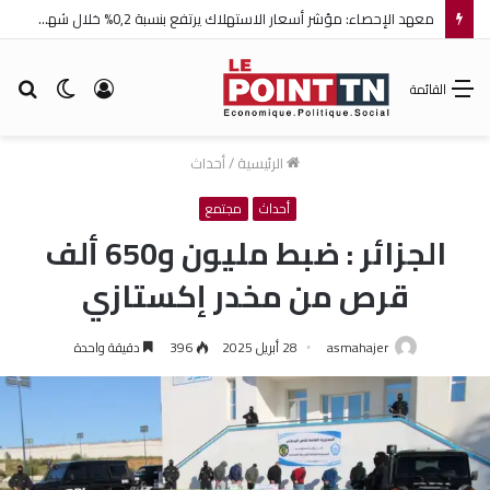
معهد الإحصاء: مؤشر أسعار الاستهلاك يرتفع بنسبة 0,2% خلال شهر جويلية 2026
تسجيل
الوضع
بح
القائمة
الدخول
المظلم
عن
الرئيسية
/
أحداث
أحداث
مجتمع
الجزائر : ضبط مليون و650 ألف
قرص من مخدر إكستازي
asmahajer
28 أبريل 2025
396
دقيقة واحدة