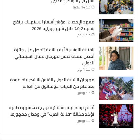
الفن في شواطئ مدنين
منذ 14 ساعة
معهد الإحصاء: مؤشر أسعار الاستهلاك يرتفع
بنسبة 0,2% خلال شهر جويلية 2026
منذ 1 يوم
الفنانة التونسية آية باللآغة تتحصل على جائزة
أفضل ممثلة ضمن مهرجان عمان السينمائي
الدولي
منذ 1 يوم
مهرجان الشابة الدولي للفنون التشكيلية: عودة
بعد عام من الغياب …وفنانون من العالم
منذ يومين
أحلام ترسم ليلة استثنائية في جدة.. سهرة طربية
تؤكد مكانة “فنانة العرب” في وجدان جمهورها
منذ يومين