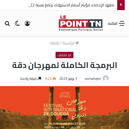
معهد الإحصاء: مؤشر أسعار الاستهلاك يرتفع بنسبة 0,2% خلال شهر جويلية 2026
تسجيل
الوضع
بح
القائمة
الدخول
المظلم
عن
الرئيسية
/
ثقافة
غير مصنف
البرمجة الكاملة لمهرجان دقة
asmahajer
3 يونيو 2025
823
دقيقة واحدة