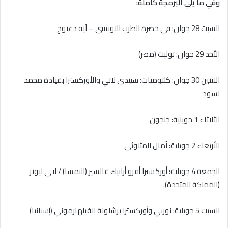
وفي ما يلي البرمجة كاملة:
السبت 28 جوان: في حضرة الطرب التونسي – آية دغنوج
الأحد 29 جوان: توليت (مصر)
الاثنين 30 جوان: كلثوميات: سيندي لاتي والأوركسترا بقيادة محمد
لسود
الثلاثاء 1 جويلية: جنجون
الأربعاء 2 جويلية: آمال المثلوثي
الجمعة 4 جويلية: أوركسترا أفرو أرابيك قالسير (النمسا) / ليلي ليونز
(المملكة المتحدة).
السبت 5 جويلية: نوربي وأوركسترا برشلونة الفيلهارموني (إسبانيا)