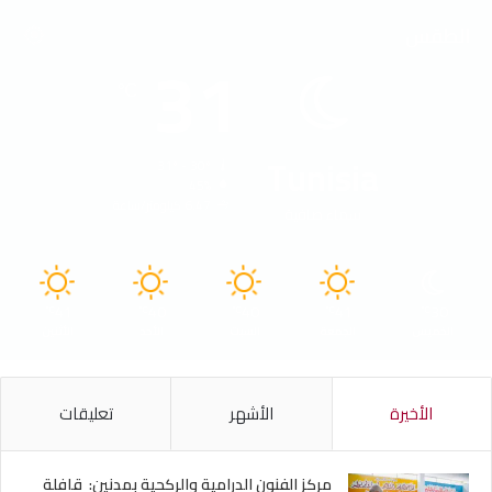
الطقس
31
℃
Tunisia
31º - 30º
45%
6.47 كيلومتر/ساعة
سماء صافية
41
40
40
41
30
℃
℃
℃
℃
℃
الخميس
الجمعة
السبت
الأحد
الأثنين
الأخيرة
الأشهر
تعليقات
مركز الفنون الدرامية والركحية بمدنين: قافلة