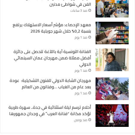
الفن في شواطئ مدنين
منذ 3 ساعات
معهد الإحصاء: مؤشر أسعار الاستهلاك يرتفع
بنسبة 0,2% خلال شهر جويلية 2026
منذ 1 يوم
الفنانة التونسية آية باللآغة تتحصل على جائزة
أفضل ممثلة ضمن مهرجان عمان السينمائي
الدولي
منذ 1 يوم
مهرجان الشابة الدولي للفنون التشكيلية: عودة
بعد عام من الغياب …وفنانون من العالم
منذ 1 يوم
أحلام ترسم ليلة استثنائية في جدة.. سهرة طربية
تؤكد مكانة “فنانة العرب” في وجدان جمهورها
منذ يومين