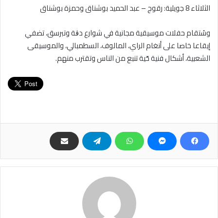
الثلاثاء 8 جويلية: رقوج – عبد الحميد بوشناق وحمزة بوشناق
وسُتقام حفلات موسيقية مجانية في شوارع دڨة وتبرسق، تضفي
إيقاعا خاصا على أنغام الراي، المالوف، السطمبالي، والموسيقى
الشعبية، أشكال فنية حّية تنبع من الناس وتقترب منهم.