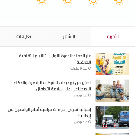
40
41
41
40
40
℃
℃
℃
℃
℃
الأثنين
الثلاثاء
الأربعاء
الخميس
الجمعة
الأخيرة
الأشهر
تعليقات
غار الدماء:الدورة الأولى لـ”الآيام الثقافية
الصيفية”
منذ 9 ساعات
تحذير من تهديدات الشبكات الرقمية والذكاء
الاصطناعي على سلامة الأطفال
منذ يومين
إسبانيا تفرض إجراءات مراقبة أمام الوافدين من
إيطاليا!
منذ يومين