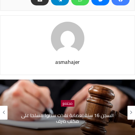
asmahajer
مجتمع
السجن 16 سنة لعصابة نفذت سطوا مسلحا على
مكتب صرف