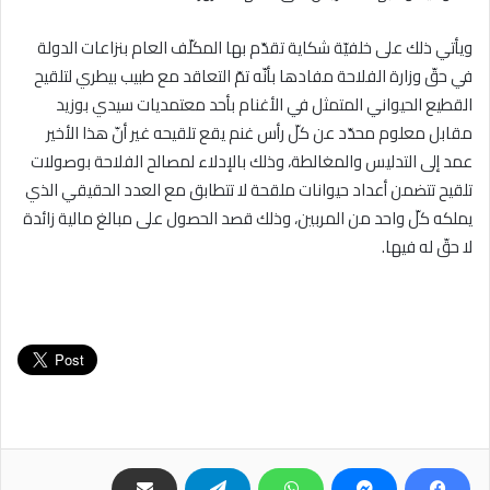
ويأتي ذلك على خلفيّة شكاية تقدّم بها المكلّف العام بنزاعات الدولة
في حقّ وزارة الفلاحة مفادها بأنّه تمّ التعاقد مع طبيب بيطري لتلقيح
القطيع الحيواني المتمثل في الأغنام بأحد معتمديات سيدي بوزيد
مقابل معلوم محدّد عن كلّ رأس غنم يقع تلقيحه غير أنّ هذا الأخير
عمد إلى التدليس والمغالطة، وذلك بالإدلاء لمصالح الفلاحة بوصولات
تلقيح تتضمن أعداد حيوانات ملقحة لا تتطابق مع العدد الحقيقي الذي
يملكه كلّ واحد من المربين، وذلك قصد الحصول على مبالغ مالية زائدة
لا حقّ له فيها.