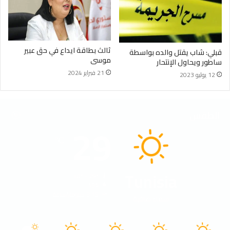
ثالث بطاقة ايداع في حق عبير
قبلي: شاب يقتل والده بواسطة
موسى
ساطور ويحاول الإنتحار
21 فبراير 2024
12 يوليو 2023
الطقس
29
℃
Tunisia
40º - 29º
49%
3.15 كيلومتر/ساعة
سماء صافية