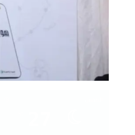
الطقس
27
℃