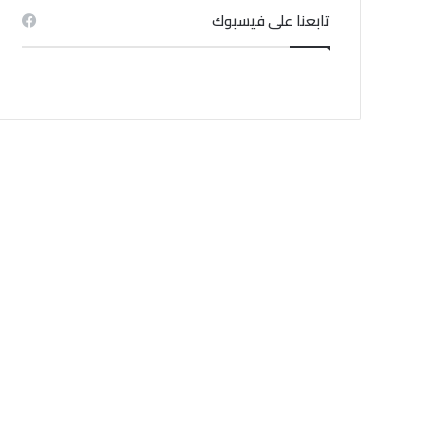
والحكومة
تابعنا على فيسبوك
منذ 3 أسابيع
منذ 4 أيام
منذ 1 أسبوع
هيئة السجون والاصلاح تنفي اندلاع حريق بسجن المسعدين
تأشيرة مجانية لمدة 14 يومًا.. قرار جديد في سلطنة عُمان