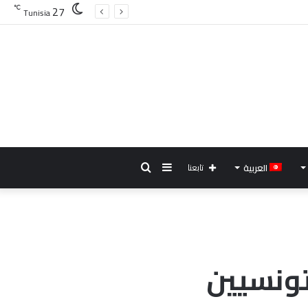
27
℃
Tunisia
إضافة
بحث
العربية
تابعنا
عمود
عن
جانبي
تونسيين