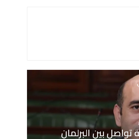
ي
إشاعة حريق سجن المسعدين: ‬إيقاف 6 أشخاص بينهم