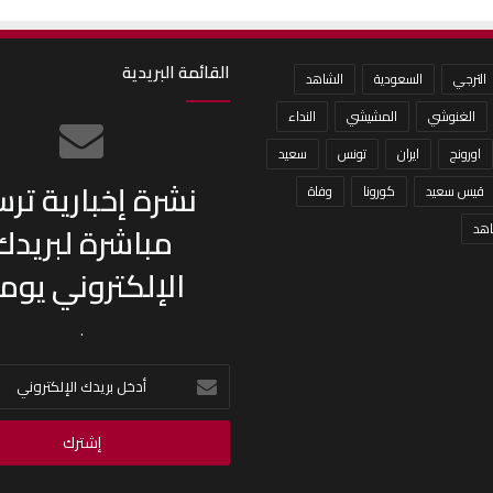
القائمة البريدية
الترجي
السعودية
الشاهد
الغنوشي
المشيشي
النداء
اورونج
ايران
تونس
سعيد
نشرة إخبارية تر
قيس سعيد
كورونا
وفاة
مباشرة لبريدك
هد
الإلكتروني يومي
.
أدخل
بريدك
الإلكتروني