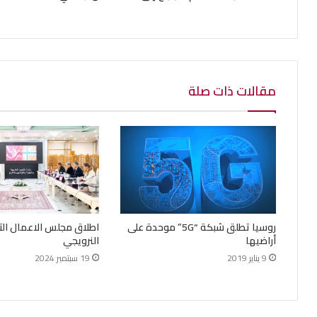
مقالات ذات صلة
روسيا تطلق شبكة “5G” موحدة على
اطلاق مجلس الاعمال ال
أراضيها
النرويجي
9 يناير 2019
19 سبتمبر 2024