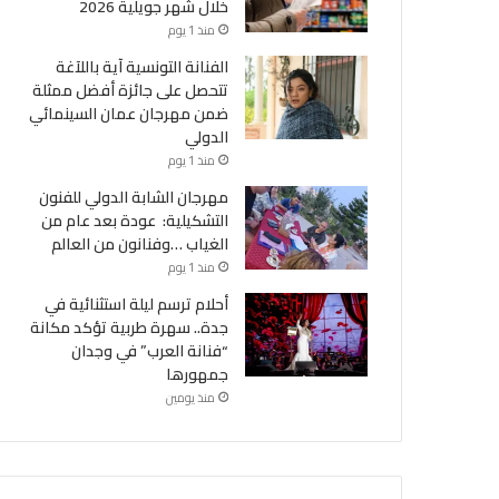
خلال شهر جويلية 2026
منذ 1 يوم
الفنانة التونسية آية باللآغة
تتحصل على جائزة أفضل ممثلة
ضمن مهرجان عمان السينمائي
الدولي
منذ 1 يوم
مهرجان الشابة الدولي للفنون
التشكيلية: عودة بعد عام من
الغياب …وفنانون من العالم
منذ 1 يوم
أحلام ترسم ليلة استثنائية في
جدة.. سهرة طربية تؤكد مكانة
وطنية
“فنانة العرب” في وجدان
جمهورها
منذ يومين
منذ 1 أسبوع
ناك أزمة تواصل بين البرلمان