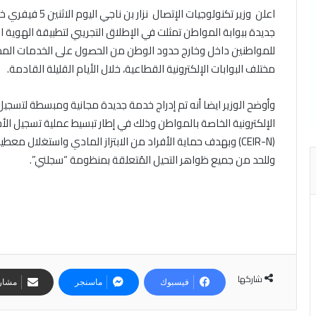
اعلن وزير تكنولوجي
جديدة ببوابة المواطن تمثلت في الإطلاق التجريبي لتطبيقة الهوية 
للمواطنين داخل وخارج حدود الوطن من الحصول على الخدمات المدر
مختلف البوابات الإلكترونية القطاعية، خلال الأيام القليلة القادمة.
وأوضح الوزير ايضا أنه تم إدراج خدمة جديدة مجانية ومبسطة لتسجيل 
الإلكترونية الخاصة بالمواطن وذلك في إطار تبسيط عملية تسجيل الأ
(CEIR-N) وبهدف حماية الأفراد من الابتزاز المادي واستغلال م
وللحد من جميع ظواهر التحيل المُتعلقة بمنظومة “سجلني”.
شاركها
فيسبوك
ماسنجر
مشارك