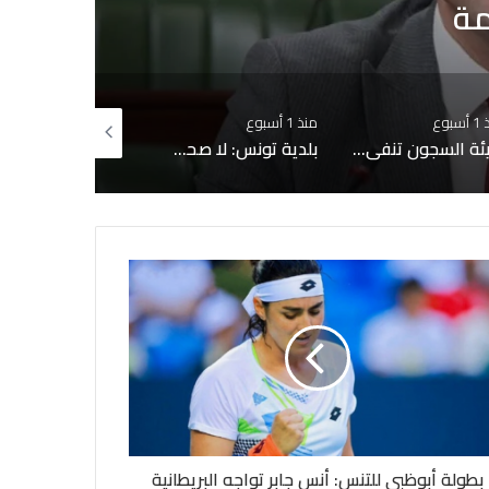
سبوع
منذ أسبوعين
منذ أسبوعين
بلدية تونس: لا صحة لبيع قبور بمقبرة الجلاز والابحاث جارية حول التجاوزات وشبهات التدليس
سيدي بوسعيد على قائمة التراث العالمي لليونسكو
بطولة أبوظبي للتنس: أنس جابر تواجه البريطانية