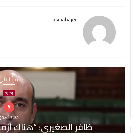
asmahajer
أقرأ التال
أحداث
منذ 1 أسبوع