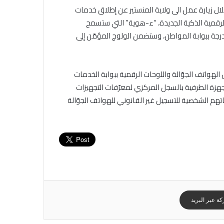
ات الإتصال نزار بن ناجي اليوم الاثنين 5 فيفري خلال زيارة عمل الى ولاية المنستير عن إطلاق خدمات
الرقمية الذكية الجديدة، “ء-هوية” التي ستسمح
جة ببوابة المواطن، وستضمن الولوج المؤمّن إلى
الهواتف الجوّالة واللوحات الرقمية ببوابة الخدمات
جهزة الطرفية بالسجل المركزي لمعرّفات التجهيزات
عطياتهم الشخصية للتسجيل غير القانوني للهواتف الجوّالة
ة عبر البريد