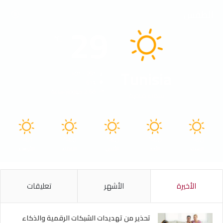
الطقس
29
℃
Tunisia
40º - 29º
61%
2.66 كيلومتر/ساعة
سماء صافية
41
40
40
40
40
℃
℃
℃
℃
℃
السبت
الأحد
الأثنين
الثلاثاء
الأربعاء
الأخيرة
الأشهر
تعليقات
تحذير من تهديدات الشبكات الرقمية والذكاء