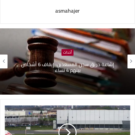
asmahajer
أحداث
إشاعة حريق سجن المسعدين: ‬إيقاف 6 أشخاص
بينهم 4 نساء