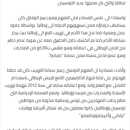
ايطاليا والتي راح ضحيتها عديد التونسيين.
واستنادا الى نفس المصادر فان المتهم وهو زعيم الوفاق كان
يستقطب حرفاؤه ممن تستهويهم الحرقة الى إيطاليا بواسطة عقود
عمل وهمية كما نجح هذا الأخير في تهريب التبغ الى إيطاليا حيث يركز
نشاطه الأكبر.كما تم الكشف خلال التحقيق معه عن هوية عنصر خطير
نجح الامن الإيطالي في اعتقاله وهو متلبس ب30كغ من المخدرات
وهو عضو فاعل ينشط ضمن عصابة “باربانيرا”.
وأكدت مصادرنا ان المتهم التونسي زعيم عصابة التهريب كان قد خطط
للهجوم على ثكنة لجهاز الكارابينييري التابع للجيش الإيطالي باستحدام
القنابل. مع العلم وانه وقع اعتقاله سابقا في سنة 2012 بتهمة تهريب
الأسلحة والمخدرات بين فرنسا وإيطاليا. وتضم العصابة الإجرامية التي
تنظم رحلات المهاجرين بين تونس وصقلية مكونة من مواطنين
تونسيين وإيطاليين كانوا يعملون بين بلد شمال أفريقيا وولايات
“تراباني وأغريجنتووباليرمو.”