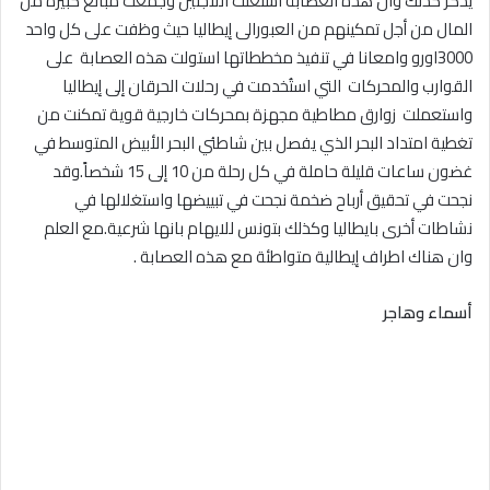
يذكر كذلك وان هذه العصابة استغلت اللاجئين وجمعت مبالغ كبيرة من
المال من أجل تمكينهم من العبورالى إيطاليا حيث وظفت على كل واحد
3000اورو وامعانا في تنفيذ مخططاتها استولت هذه العصابة على
القوارب والمحركات التي استُخدمت في رحلات الحرقان إلى إيطاليا
واستعملت زوارق مطاطية مجهزة بمحركات خارجية قوية تمكنت من
تغطية امتداد البحر الذي يفصل بين شاطئي البحر الأبيض المتوسط في
غضون ساعات قليلة حاملة في كل رحلة من 10 إلى 15 شخصاً.وقد
نجحت في تحقيق أرباح ضخمة نجحت في تبييضها واستغلالها في
نشاطات أخرى بايطاليا وكذلك بتونس للايهام بانها شرعية.مع العلم
وان هناك اطراف إيطالية متواطئة مع هذه العصابة .
أسماء وهاجر