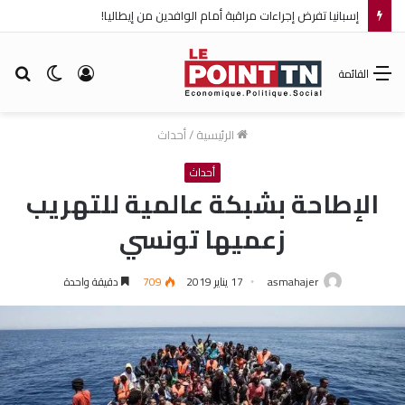
إسبانيا تفرض إجراءات مراقبة أمام الوافدين من إيطاليا!
تسجيل
الوضع
بح
القائمة
الدخول
المظلم
عن
الرئيسية
/
أحداث
أحداث
الإطاحة بشبكة عالمية للتهريب
زعميها تونسي
asmahajer
17 يناير 2019
709
دقيقة واحدة