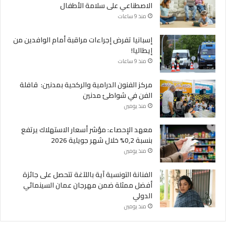
الاصطناعي على سلامة الأطفال
منذ 9 ساعات
إسبانيا تفرض إجراءات مراقبة أمام الوافدين من
إيطاليا!
منذ 9 ساعات
مركز الفنون الدرامية والركحية بمدنين: قافلة
الفن في شواطئ مدنين
منذ يومين
معهد الإحصاء: مؤشر أسعار الاستهلاك يرتفع
بنسبة 0,2% خلال شهر جويلية 2026
منذ يومين
الفنانة التونسية آية باللآغة تتحصل على جائزة
أفضل ممثلة ضمن مهرجان عمان السينمائي
الدولي
منذ يومين