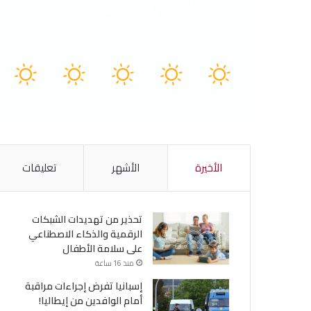
Tunisia
40º - 32º
16%
3.85 كيلومتر/ساعة
سماء صافية
41
40
40
40
40
℃
℃
℃
℃
℃
السبت
الأحد
الأثنين
الثلاثاء
الأربعاء
الأخيرة
الأشهر
تعليقات
تحذير من تهديدات الشبكات
الرقمية والذكاء الاصطناعي
على سلامة الأطفال
منذ 16 ساعة
إسبانيا تفرض إجراءات مراقبة
أمام الوافدين من إيطاليا!