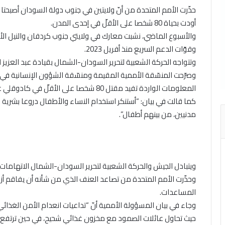
حذّرت الأمم المتحدة من أنّ ولايتين في جنوب دولة السودان أصبحتا 
أودت بحياة 80 شخصا على الأقلّ في إحدى المدن.
والأسبوع الماضي، نشبت معارك في ولايتي جنوب كردفان والنيل الأ
وقوّات الدعم السريع منذ أفريل 2023.
وتتواجه الحركة الشعبية لتحرير السودان-الشمال بقيادة عبد العزيز 
وصرّحت المنسّقة الأممية المقيمة ومنسّقة الشؤون الإنسانية في ا
المعلومات الواردة تفيد مقتل 80 شخصا على الأقلّ في كادوقلي عاصمة ولاية جنوب كردفان.
كما قالت في بيان: “أستنكر استخدام النساء والأطفال دروعا بشرية
مدنيين، من بينهم أطفال”.
ويتبادل الجيش والحركة الشعبية لتحرير السودان-الشمال الاتهاما
وحذّرت الأمم المتحدة من تصاعد العنف الذي من شأنه أن يفاقم أز
المساعدات.
وجاء في بيان المسؤولة الأممية أنّ “تداعيات انعدام الأمن الغذائ
حيث تحاول عائلات الصمود مع مخزون غذائي شحيح، في حين ترتفع م