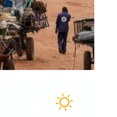
الطقس
40
℃