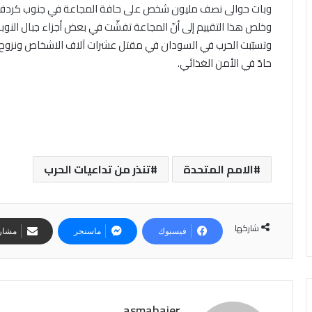
وبات حوالى نصف مليون شخص على حافة المجاعة في جنوب كردفان و
وخلص هذا التقييم إلى أنّ المجاعة تفشّت في بعض أجزاء جبال النوبة
حادّ في الأمن الغذائي.
الامم المتحدة
تنذر من تداعيات الحرب
شاركها
فيسبوك
ماسنجر
مشارك
asmahajer