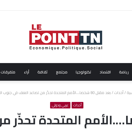
ن من إيطاليا!
رياضة
اقتصاد
تكنولوجيا
مجتمع
ثقافة
أراء
متفرقات
سية
/
أحداث
/
بعد مقتل 80 شخصا….الأمم المتحدة تحذّر من تصاعد العنف في جنوب السودان
أحداث
عربي ودولي
ل 80 شخصا….الأمم المتحدة تحذ