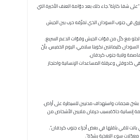
“على شفا كارثة”.جاء ذلك بعد دوّامة العنف الأخيرة التي
زرق في جنوب السودان الذي تمزّقه حرب بين الجيش
الحلو مع كلّ من قوّات الجيش وقوّات الدعم السريع.
لسودان كليمانتين نكويتا سلامي، اليوم الخميس، بأنّ
 في كادوقلي وعرقلة المساعدات الإنسانية واحتجاز
ت بشنّ هجمات واستهداف مدنيين للسيطرة على أراض.
مة إنسانية حادّةبسبب حرمان ملايين الأشخاص من
ي باتت تلقي بثقلها في بعض أجزاء جنوب كردفان”.
عدّلات سوء التغذية بشدّة”.