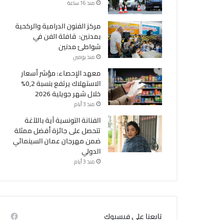
منذ 16 ساعة
مركز الفنون الدرامية والركحية
بمدنين: قافلة الفن في
شواطئ مدنين
منذ يومين
معهد الإحصاء: مؤشر أسعار
الاستهلاك يرتفع بنسبة 0,2%
خلال شهر جويلية 2026
منذ 3 أيام
الفنانة التونسية آية باللآغة
تتحصل على جائزة أفضل ممثلة
ضمن مهرجان عمان السينمائي
الدولي
منذ 3 أيام
تابعنا على فيسبوك