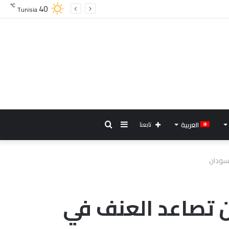
40
℃
Tunisia
إضافة
بحث
العربية
تابعنا
عمود
عن
جانبي
ّر من تصاعد العنف في