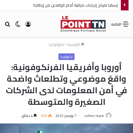
إسبانيا تفرض إجراءات مراقبة أمام الوافدين من إيطاليا!
تسجيل
الوضع
بح
القائمة
الدخول
المظلم
عن
الرئيسية
/
تكنولوجيا
تكنولوجيا
أوروبا وأفريقيا الفرنكوفونية:
واقعٌ موضوعي وتطلعاتٌ واضحة
في أمن المعلومات لدى الشركات
الصغيرة والمتوسطة
sofien rejeb
7 نوفمبر 2025
950
4 دقائق