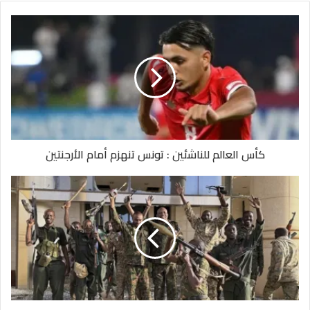
كأس العالم للناشئين : تونس تنهزم أمام الأرجنتين