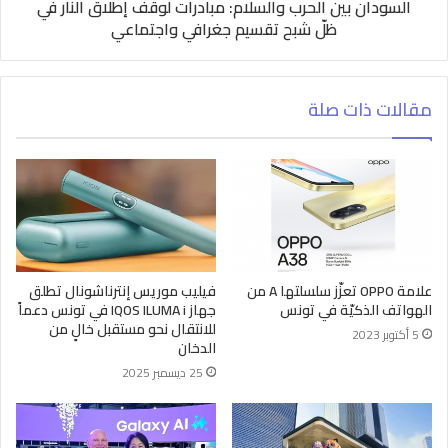
السودان بين الحرب والسلام: مبادرات لوقف إطلاق النار في
ظلّ شبح تقسيم جغرافي واجتماعي
مقالات ذات صلة
علامة OPPO تعزّز سلسلتها A من
فيليب موريس إنترناشونال تطلق
الهواتف الذكيّة في تونس
جهاز IQOS ILUMA i في تونس دعماً
للانتقال نحو مستقبل خالٍ من
5 أكتوبر 2023
الدخان
25 ديسمبر 2025