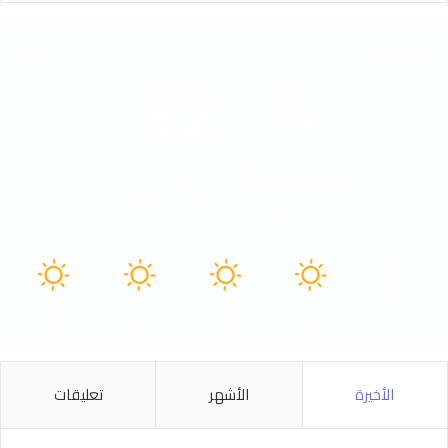
الطقس
32
℃
Tunisia
32º - 32º
34%
5.04 كيلومتر/ساعة
سماء صافية
40
40
40
40
32
℃
℃
℃
℃
℃
السبت
الأحد
الأثنين
الثلاثاء
الأربعاء
الأخيرة
الأشهر
تعليقات