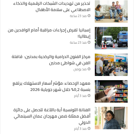
تحذير من تهديدات الشبكات الرقمية والذكاء
الاصطناعي على سلامة الأطفال
منذ 23 ساعة
إسبانيا تفرض إجراءات مراقبة أمام الوافدين من
إيطاليا!
منذ 23 ساعة
مركز الفنون الدرامية والركحية بمدنين: قافلة
الفن في شواطئ مدنين
منذ يومين
معهد الإحصاء: مؤشر أسعار الاستهلاك يرتفع
بنسبة 0,2% خلال شهر جويلية 2026
منذ 3 أيام
الفنانة التونسية آية باللآغة تتحصل على جائزة
أفضل ممثلة ضمن مهرجان عمان السينمائي
الدولي
منذ 3 أيام