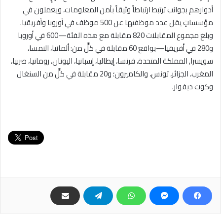
أدوارهم بجوانب ترتبط ارتباطاً وثيقاً بأمن المعلومات، ويعملون في
مؤسساتٍ يقل عدد موظفيها عن 500 موظف في أوروبا وأفريقيا.
وبلغ مجموع المقابلات 820 مقابلة مع هذه الفئة—600 في أوروبا
و280 في أفريقيا—بواقع 60 مقابلة في كلٍّ من: ألمانيا، النمسا،
سويسرا, المملكة المتحدة، فرنسا، إيطاليا، إسبانيا، اليونان، رومانيا، صربيا،
المغرب، الجزائر، تونس، والكاميرون؛ و20 مقابلة في كلٍّ من السنغال
وكوت ديفوار
.