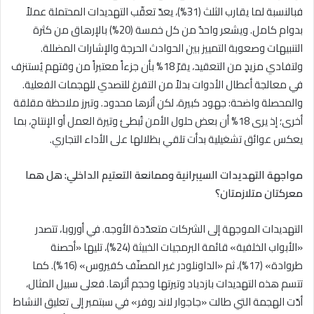
فبالنسبة لما يقارب الثلث (31%)، يعدّ تعقّب التهديدات المحتملة عملاً
بدوام كامل. ويشعر واحدٌ من كل خمسة (20%) بالإرهاق من كثرة
التنبيهات وصعوبة التمييز بين الحوادث الحرجة والإشارات المضللة.
ولتفادي مزيدٍ من التعقيد، يقرّ 18% بأن جزءاً معتبراً من وقتهم يُستنزف
في معالجة أعطال الأدوات بدلاً من التفرغ للتصدي للهجمات الفعلية.
والمحصلة واضحة: جهود كبيرة، لكن أثرها محدود. وتبرز ملاحظة مقلقة
أخرى؛ إذ يرى 18% أن بعض حلول الأمن تُبطئ وتيرة العمل أو الإنتاج، بما
يعكس عوائق تشغيلية بدأت تلقي بظلالها على الأداء التجاري.
مواجهة التهديدات السيبرانية وممانعة التعتيم الداخلي: هل هما
معركتان متلازمتان؟
التهديدات الموجهة إلى الشركات متعدّدة الأوجه. في أوروبا، تتصدر
«الأبواب الخلفية» قائمة البرمجيات الخبيثة (24%)، تليها «أحصنة
طروادة» (17%)، ثم «الداونلودر غير المصنّف كفيروس» (16%). كما
تتسم هذه التهديدات بازدياد وتيرتها وحجم أثرها. فعلى سبيل المثال،
أدّت الهجمة التي طالت «جاجوار لاند روفر» في سبتمبر إلى تعليق النشاط