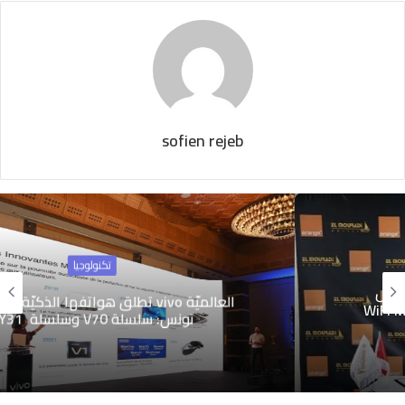
sofien rejeb
تكنولوجيا
العالميّة vivo تطلق هواتفها الذكيّة الجديدة في
تونس: سلسلة V70 وسلسلة Y31