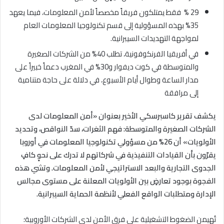
29 % فقط يمتلكون فريقاً مخصصاً لأمن المعلومات، فيما يعهد
35% بهذه المسؤولية إلى قسم تكنولوجيا المعلومات العام
لمواجهة التهديدات السيبرانية.
في أفريقيا الفرنكوفونية، تطلب 40% من الشركات الصغيرة
والمتوسطة في كوت ديفوار و30% في المغرب دعماً خبيراً على
مدار الساعة وطوال أيام الأسبوع، في دلالة على حاجة متنامية
إلى مرافقة
يكشف تقرير كاسبرسكي الأخير بعنوان «أمن المعلومات لدى
الشركات الصغيرة والمتوسطة: فهم الثغرات، سدّ النواقص، وتحديد
الأولويات» أن 26% من مسؤولي تكنولوجيا المعلومات في أوروبا
يقرّون بأن القيادات التنفيذية في شركاتهم لا تدرك على نحوٍ كافٍ
الجدوى التجارية والبعد الاستراتيجي لأمن المعلومات. وتشي هذه
الفجوة بوجود تعارضٍ بين الأولويات المعلنة على مستوى مجالس
الإدارة ومتطلبات الواقع الفعلي لأنظمة الحماية السيبرانية
.
تُهيمن الضغوط التشغيلية على فرق الأمن لدى الشركات الأوروبية؛