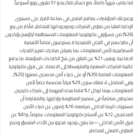
لما يقارب شهراً كاملاً، مع خسائر تقدّر بنحو 57 مليون يورو أسبوعياً.
ورغم تلك المؤشرات، يفاقم النقص في صناعة القرار على مستوى
الإدارة العليا من تعرّض الشركات وموجوداتها للمخاطر. فأكثر من ربع
(26%) من مسؤولي تكنولوجيا المعلومات المستطلعة آراؤهم يؤكدون
أن نظراءهم في اللجان التنفيذية لا يستوعبون تماماً الأهمية
الاستراتيجية لأمن المعلومات، بما يعرقل مبادرات تعزيز القدرات
الدفاعية. ويعرب 21% عن القلق من شحّ الكفاءات المؤهلة، ما يدفع
غالبية الشركات الصغيرة والمتوسطة إلى الاعتماد على فرق تكنولوجيا
المعلومات العامة (35%) أو على خبراء أمن مدمجين ضمنها (25%).
وفي المقابل، لا تمتلك سوى 29% فرقاً مخصصة حصراً لأمن
المعلومات، بينما توكل 7% فقط هذه المهمة إلى شركاء خارجيين
منخرطين مباشرةً في تصميم المنظومة وإدارتها. والمفارقة أن
مستويات الرضا الداخلي مرتفعة: 76% راضون عن خبراء الأمن
المدمجين، 72% عن أقسام تكنولوجيا المعلومات عموماً، و81% عن
فرق الأمن الداخلي—ما يشي بوجود فجوةٍ بين الأداء المتصوَّر وحجم
التعرّض الفعلي للمخاطر.