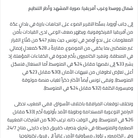
شمال ووسط وغرب أفريقيا: صورة المشهد وأطر التنظيم
إلى جانب أوروبا، يسلّط التقرير الضوء على اتجاهات بارزة في بلدانٍ عدّة
من أفريقيا الفرنكوفونية. ويظهر ضعف الوعي لدى القيادات بأمن
المعلومات على نحوٍ أوضح في تونس، حيث يعتبر 47% من صُنّاع القرار
غير متمكنين بما يكفي من الموضوع، مقارنةً بـ 28% كمعدلٍ إجمالي
في المنطقة. وتنفرد الكاميرون بأكبر فجوة في الكفاءات المؤهلة، إذ
يشير 33% إلى نقصها مقابل 24% في المتوسط. أما السنغال فتسجّل
أعلى تعرّض لطوفان من تنبيهات الأمان (30% مقابل 23% في
المتوسط). وتبقى تونس أيضاً الأكثر ذكراً لغياب منصة موثوقة
وميسورة الكلفة (32% مقابل 24% في المتوسط).
وتختلف توقعات المرافقة باختلاف الأسواق. ففي المغرب، تحظى
البرامج التوعوية المستدامة وطويلة الأمد بأولوية أكبر (33% مقابل
26% في المتوسط). وفي الوقت ذاته، ترغب 30% من الشركات المغربية
الصغيرة والمتوسطة في شريكٍ يتصرف كفريق خبراء خارجي متاح 24/7.
وفي الكاميرون، تؤول مسؤولية الأمن غالباً إلى فريق تكنولوجيا