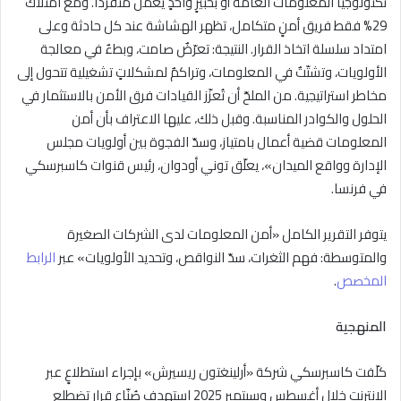
تكنولوجيا المعلومات العامة أو بخبيرٍ واحدٍ يعمل منفرداً. ومع امتلاك
29% فقط فريق أمنٍ متكامل، تظهر الهشاشة عند كل حادثة وعلى
امتداد سلسلة اتخاذ القرار. النتيجة: تعرّضٌ صامت، وبطءٌ في معالجة
الأولويات، وتشتّتٌ في المعلومات، وتراكمٌ لمشكلاتٍ تشغيلية تتحول إلى
مخاطر استراتيجية. من الملحّ أن تُعزّز القيادات فرق الأمن بالاستثمار في
الحلول والكوادر المناسبة. وقبل ذلك، عليها الاعتراف بأن أمن
المعلومات قضية أعمال بامتياز، وسدّ الفجوة بين أولويات مجلس
الإدارة وواقع الميدان»، يعلّق توني أودوان، رئيس قنوات كاسبرسكي
في فرنسا
.
يتوفر التقرير الكامل «أمن المعلومات لدى الشركات الصغيرة
والمتوسطة: فهم الثغرات، سدّ النواقص، وتحديد الأولويات» عبر
الرابط
المخصص
.
المنهجية
كلّفت كاسبرسكي شركة «أرلينغتون ريسيرش» بإجراء استطلاعٍ عبر
الإنترنت خلال أغسطس وسبتمبر 2025 استهدف صُنّاع قرارٍ تضطلع