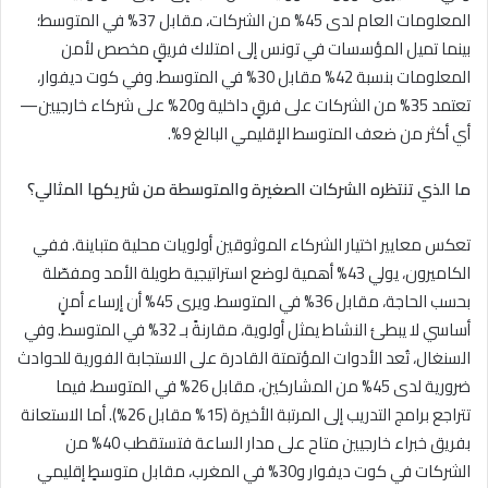
المعلومات العام لدى 45% من الشركات، مقابل 37% في المتوسط؛
بينما تميل المؤسسات في تونس إلى امتلاك فريقٍ مخصص لأمن
المعلومات بنسبة 42% مقابل 30% في المتوسط. وفي كوت ديفوار،
تعتمد 35% من الشركات على فرقٍ داخلية و20% على شركاء خارجيين—
أي أكثر من ضعف المتوسط الإقليمي البالغ 9%.
ما الذي تنتظره الشركات الصغيرة والمتوسطة من شريكها المثالي؟
تعكس معايير اختيار الشركاء الموثوقين أولويات محلية متباينة. ففي
الكاميرون، يولي 43% أهمية لوضع استراتيجية طويلة الأمد ومفصّلة
بحسب الحاجة، مقابل 36% في المتوسط. ويرى 45% أن إرساء أمنٍ
أساسي لا يبطئ النشاط يمثل أولوية، مقارنةً بـ 32% في المتوسط. وفي
السنغال، تُعد الأدوات المؤتمتة القادرة على الاستجابة الفورية للحوادث
ضرورية لدى 45% من المشاركين، مقابل 26% في المتوسط، فيما
تتراجع برامج التدريب إلى المرتبة الأخيرة (15% مقابل 26%). أما الاستعانة
بفريق خبراء خارجيين متاح على مدار الساعة فتستقطب 40% من
الشركات في كوت ديفوار و30% في المغرب، مقابل متوسطٍ إقليمي