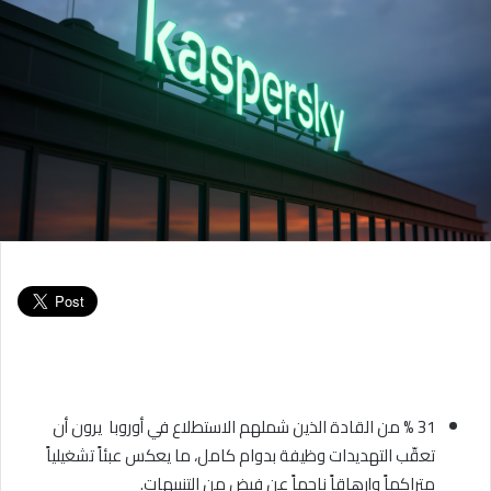
31 % من القادة الذين شملهم الاستطلاع في أوروبا يرون أن
تعقّب التهديدات وظيفة بدوام كامل، ما يعكس عبئاً تشغيلياً
متراكماً وإرهاقاً ناجماً عن فيضٍ من التنبيهات.