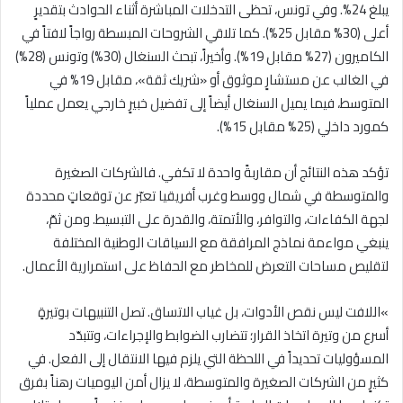
يبلغ 24%. وفي تونس، تحظى التدخلات المباشرة أثناء الحوادث بتقديرٍ
أعلى (30% مقابل 25%). كما تلاقي الشروحات المبسطة رواجاً لافتاً في
الكاميرون (27% مقابل 19%). وأخيراً، تبحث السنغال (30%) وتونس (28%)
في الغالب عن مستشارٍ موثوق أو «شريك ثقة»، مقابل 19% في
المتوسط، فيما يميل السنغال أيضاً إلى تفضيل خبيرٍ خارجي يعمل عملياً
كمورد داخلي (25% مقابل 15%).
تؤكد هذه النتائج أن مقاربةً واحدة لا تكفي. فالشركات الصغيرة
والمتوسطة في شمال ووسط وغرب أفريقيا تعبّر عن توقعاتٍ محددة
لجهة الكفاءات، والتوافر، والأتمتة، والقدرة على التبسيط. ومن ثمّ،
ينبغي مواءمة نماذج المرافقة مع السياقات الوطنية المختلفة
لتقليص مساحات التعرض للمخاطر مع الحفاظ على استمرارية الأعمال
.
«
اللافت ليس نقص الأدوات، بل غياب الاتساق. تصل التنبيهات بوتيرةٍ
أسرع من وتيرة اتخاذ القرار؛ تتضارب الضوابط والإجراءات، وتتبدّد
المسؤوليات تحديداً في اللحظة التي يلزم فيها الانتقال إلى الفعل. في
كثيرٍ من الشركات الصغيرة والمتوسطة، لا يزال أمن اليوميات رهناً بفرق