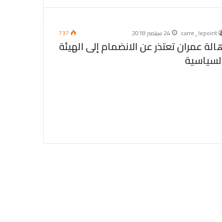
carre_lepoint
24 سبتمبر 2018
737
الة عمران تعتذر عن الانضمام إلى الهيئة
لسياسية