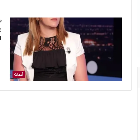
ه
ا
أحداث