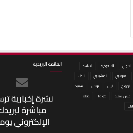
القائمة البريدية
الترجي
السعودية
الشاهد
الغنوشي
المشيشي
النداء
اورونج
ايران
تونس
سعيد
نشرة إخبارية تر
قيس سعيد
كورونا
وفاة
مباشرة لبريدك
هد
الإلكتروني يومي