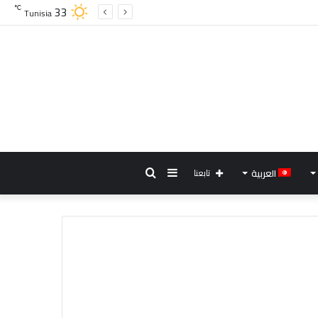
33
℃
Tunisia
إضافة
بحث
العربية
تابعنا
عمود
عن
جانبي