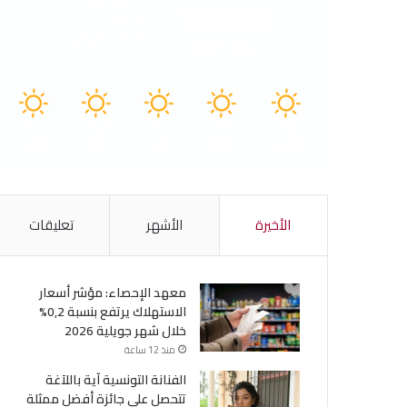
Tunisia
40º - 30º
39%
9.75 كيلومتر/ساعة
سماء صافية
41
40
40
40
40
℃
℃
℃
℃
℃
الخميس
الجمعة
السبت
الأحد
الأثنين
الأخيرة
الأشهر
تعليقات
معهد الإحصاء: مؤشر أسعار
الاستهلاك يرتفع بنسبة 0,2%
خلال شهر جويلية 2026
منذ 12 ساعة
الفنانة التونسية آية باللآغة
تتحصل على جائزة أفضل ممثلة