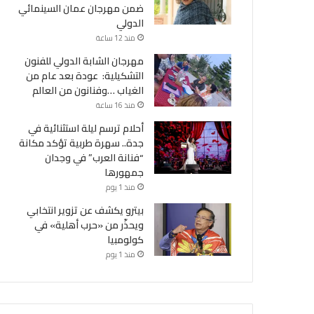
ضمن مهرجان عمان السينمائي
الدولي
منذ 12 ساعة
مهرجان الشابة الدولي للفنون
التشكيلية: عودة بعد عام من
الغياب …وفنانون من العالم
منذ 16 ساعة
أحلام ترسم ليلة استثنائية في
جدة.. سهرة طربية تؤكد مكانة
“فنانة العرب” في وجدان
جمهورها
منذ 1 يوم
بيترو يكشف عن تزوير انتخابي
ويحذّر من «حرب أهلية» في
كولومبيا
منذ 1 يوم