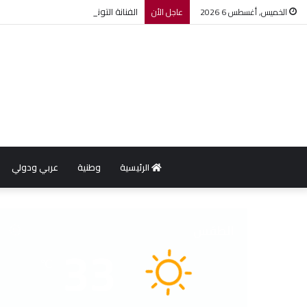
الفنانة التونسية آية باللآغة تتحصل 
الخميس, أغسطس 6 2026
عاجل الأن
الرئيسية
وطنية
عربي ودولي
الطقس
33
℃