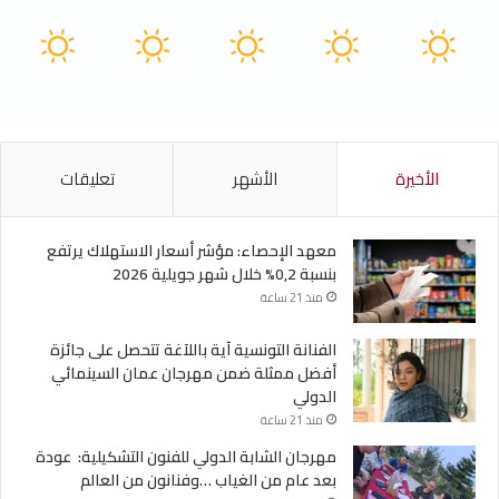
41
40
40
41
34
℃
℃
℃
℃
℃
الخميس
الجمعة
السبت
الأحد
الأثنين
الأخيرة
الأشهر
تعليقات
معهد الإحصاء: مؤشر أسعار الاستهلاك يرتفع
بنسبة 0,2% خلال شهر جويلية 2026
منذ 21 ساعة
الفنانة التونسية آية باللآغة تتحصل على جائزة
أفضل ممثلة ضمن مهرجان عمان السينمائي
الدولي
منذ 21 ساعة
مهرجان الشابة الدولي للفنون التشكيلية: عودة
بعد عام من الغياب …وفنانون من العالم