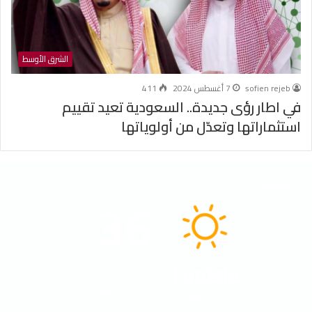
الشرق الأوسط
sofien rejeb
7 أغسطس 2024
411
في اطار رؤى جديدة.. السعودية تعيد تقييم
استثماراتها وتعدّل من أولوياتها
الطقس
36
℃
Tunisia
36º - 30º
32%
9.25 كيلومتر/ساعة
سماء صافية