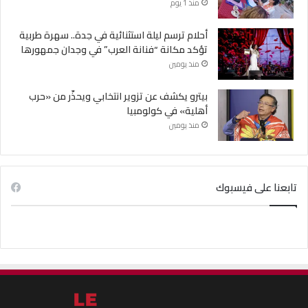
منذ 1 يوم
أحلام ترسم ليلة استثنائية في جدة.. سهرة طربية
تؤكد مكانة “فنانة العرب” في وجدان جمهورها
منذ يومين
بيترو يكشف عن تزوير انتخابي ويحذّر من «حرب
أهلية» في كولومبيا
منذ يومين
تابعنا على فيسبوك