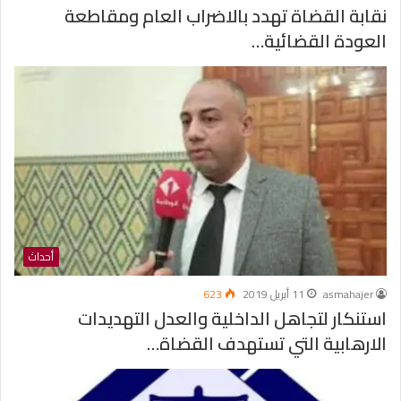
نقابة القضاة تهدد بالاضراب العام ومقاطعة
العودة القضائية…
أحداث
asmahajer
11 أبريل 2019
623
استنكار لتجاهل الداخلية والعدل التهديدات
الارهابية التي تستهدف القضاة…