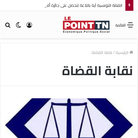
الفنانة التونسية آية باللآغة تتحصل على جائزة أفضل ممثلة ضمن مهرجان عمان السينمائي الدولي
تسجيل
الوضع
بح
القائمة
الدخول
المظلم
عن
الرئيسية
/
نقابة القضاة
نقابة القضاة