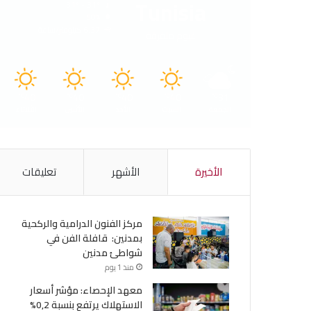
Tunisia
31º - 31º
50%
6.37 كيلومتر/ساعة
غيوم متفرقة
40
40
40
40
31
℃
℃
℃
℃
℃
الجمعة
السبت
الأحد
الأثنين
الثلاثاء
الأخيرة
الأشهر
تعليقات
مركز الفنون الدرامية والركحية
بمدنين: قافلة الفن في
شواطئ مدنين
منذ 1 يوم
معهد الإحصاء: مؤشر أسعار
الاستهلاك يرتفع بنسبة 0,2%