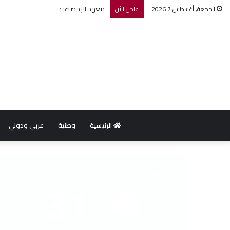
معهد الإحصاء: مؤشر أسعار الاستهلاك يرتفع بنسبة 0,2% خل
الجمعة, أغسطس 7 2026
عاجل الأن
الرئيسية
وطنية
عربي ودولي
الطقس
31
℃