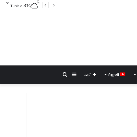
31
℃
Tunisia
إضافة
بحث
العربية
تابعنا
عمود
عن
جانبي