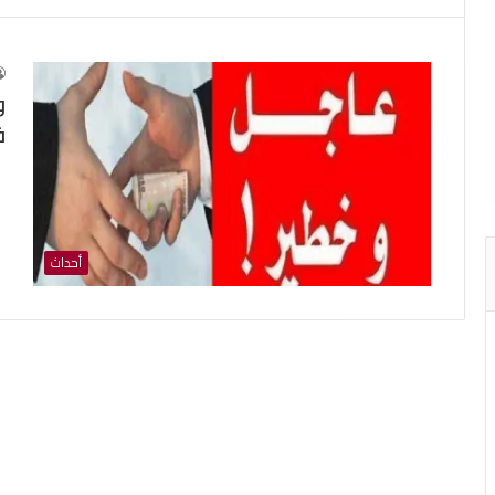
و
ف
أحداث