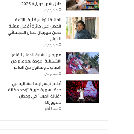
خلال شهر جويلية 2026
منذ يومين
الفنانة التونسية آية باللآغة
تتحصل على جائزة أفضل ممثلة
ضمن مهرجان عمان السينمائي
الدولي
منذ يومين
مهرجان الشابة الدولي للفنون
التشكيلية: عودة بعد عام من
الغياب …وفنانون من العالم
منذ يومين
أحلام ترسم ليلة استثنائية في
جدة.. سهرة طربية تؤكد مكانة
“فنانة العرب” في وجدان
جمهورها
منذ 3 أيام