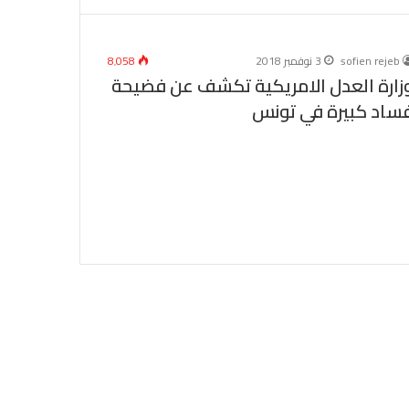
sofien rejeb
3 نوفمبر 2018
8٬058
زارة العدل الامريكية تكشف عن فضيحة
ساد كبيرة في تونس