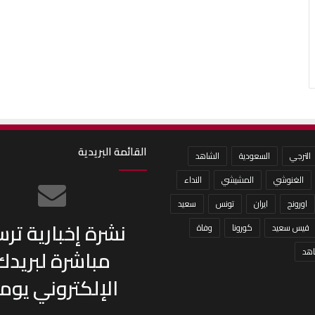
القائمة البريدية
الترجي
السعودية
الشاهد
الغنوشي
المشيشي
النداء
اورونج
ايران
تونس
سعيد
نشرة إخبارية تر
قيس سعيد
كورونا
وفاة
مباشرة لبريدك
هد
الإلكتروني يومي