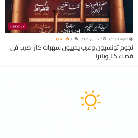
غير مصنف
sofien rejeb
7 مارس 2025
0
1٬645
نجوم تونسيون وعرب يحييون سهرات كازا طرب في
فضاء كليوباترا
الطقس
29
℃
Tunisia
40º - 29º
55%
2.58 كيلومتر/ساعة
سماء صافية