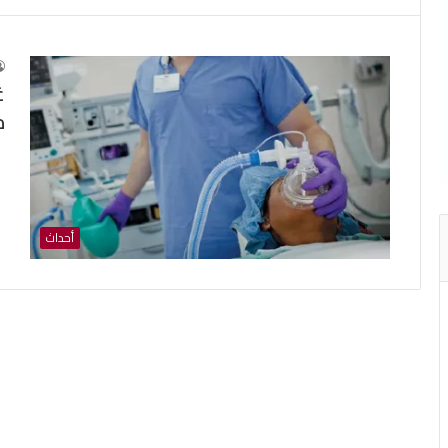
م
أحداث