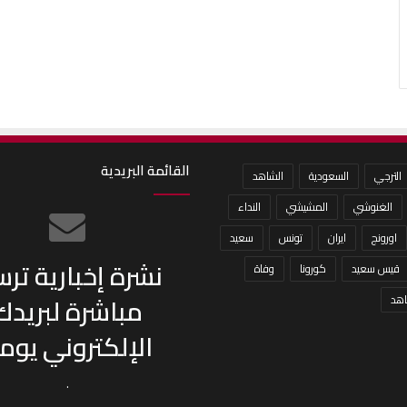
القائمة البريدية
الترجي
السعودية
الشاهد
الغنوشي
المشيشي
النداء
اورونج
ايران
تونس
سعيد
نشرة إخبارية تر
قيس سعيد
كورونا
وفاة
مباشرة لبريدك
هد
الإلكتروني يومي
.