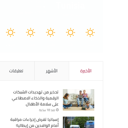
Tunisia
40º - 32º
15%
4.56 كيلومتر/ساعة
سماء صافية
41
40
40
40
39
℃
℃
℃
℃
℃
السبت
الأحد
الأثنين
الثلاثاء
الأربعاء
الأخيرة
الأشهر
تعليقات
تحذير من تهديدات الشبكات
الرقمية والذكاء الاصطناعي
على سلامة الأطفال
منذ 18 ساعة
إسبانيا تفرض إجراءات مراقبة
أمام الوافدين من إيطاليا!