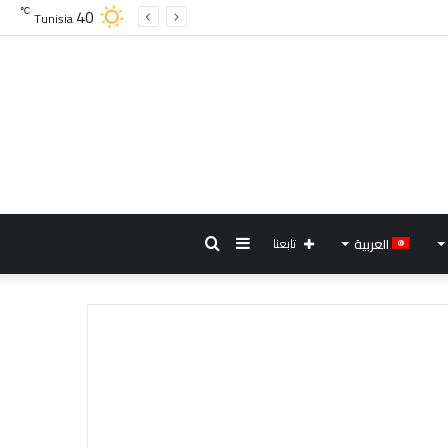
40
℃
Tunisia
إضافة
بحث
العربية
تابعنا
عمود
عن
جانبي