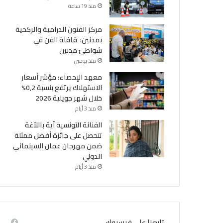
منذ 19 ساعة
مركز الفنون الدرامية والركحية
بمدنين: قافلة الفن في
شواطئ مدنين
منذ يومين
معهد الإحصاء: مؤشر أسعار
الاستهلاك يرتفع بنسبة 0,2%
خلال شهر جويلية 2026
منذ 3 أيام
الفنانة التونسية آية باللآغة
تتحصل على جائزة أفضل ممثلة
ضمن مهرجان عمان السينمائي
الدولي
منذ 3 أيام
تابعنا على فيسبوك