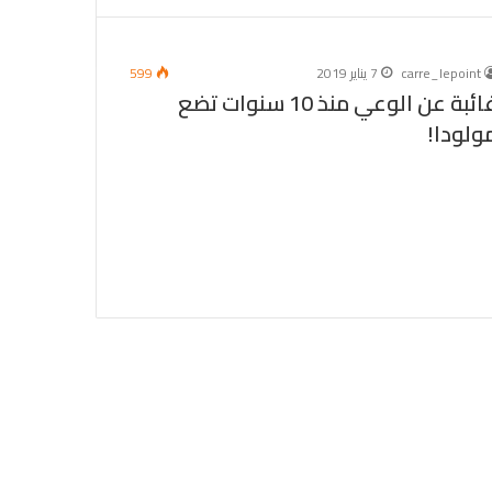
carre_lepoint
7 يناير 2019
599
غائبة عن الوعي منذ 10 سنوات تضع
ولودا!