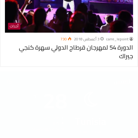
أحداث
carre_lepoint
3 أغسطس 2018
730
الدورة 54 لمهرجان قرطاج الدولي سهرة كنجي
جيراك
الطقس
28
℃
Tunisia
40º - 28º
67%
2.74 كيلومتر/ساعة
سماء صافية