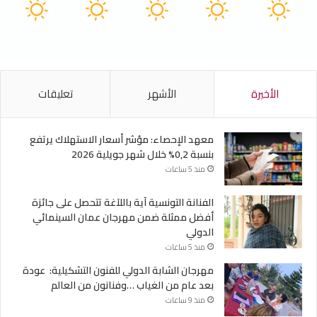
41
40
40
41
40
℃
℃
℃
℃
℃
الخميس
الجمعة
السبت
الأحد
الأثنين
الأخيرة
الأشهر
تعليقات
معهد الإحصاء: مؤشر أسعار الاستهلاك يرتفع
بنسبة 0,2% خلال شهر جويلية 2026
منذ 5 ساعات
الفنانة التونسية آية باللآغة تتحصل على جائزة
أفضل ممثلة ضمن مهرجان عمان السينمائي
الدولي
منذ 5 ساعات
مهرجان الشابة الدولي للفنون التشكيلية: عودة
بعد عام من الغياب …وفنانون من العالم
منذ 9 ساعات