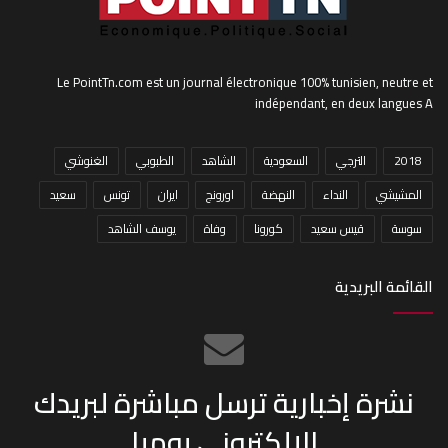
Le PointTn.com est un journal électronique 100% tunisien, neutre et
indépendant, en deux langues A
2018
الترجي
السعودية
الشاهد
الطبوبي
الغنوشي
المشيشي
النداء
النهضة
اورونج
ايران
تونس
سعيد
سوسة
قيس سعيد
كورونا
وفاة
يوسف الشاهد
القائمة البريدية
نشرة إخبارية ترسل مباشرة لبريدك
الإلكتروني يوميا