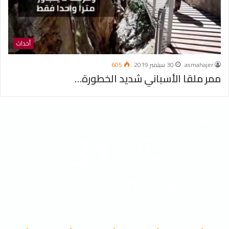
أحداث
asmahajer
30 سبتمبر 2019
605
ممر ملقا الأسباني شديد الخطورة…
الطقس
31
℃
Tunisia
40º - 29º
37%
7.26 كيلومتر/ساعة
سماء صافية