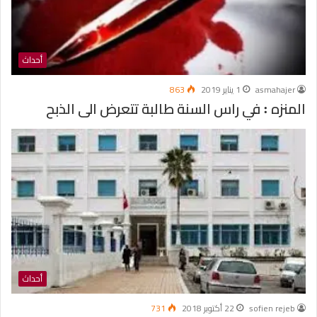
أحداث
asmahajer
1 يناير 2019
863
المنزه ꞉ في راس السنة طالبة تتعرض الى الذبح
أحداث
sofien rejeb
22 أكتوبر 2018
731