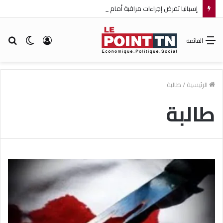
إسبانيا تفرض إجراءات مراقبة أمام الوافدين من إيطاليا!
تسجيل
الوضع
بح
القائمة
الدخول
المظلم
عن
الرئيسية
/
طالبة
طالبة