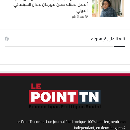
أفضل ممثلة ضمن مهرجان عمان السينمائي
الدولي
منذ 3 أيام
تابعنا على فيسبوك
Le PointTn.com est un journal électronique 100% tunisien, neutre et
indépendant, en deux langues A