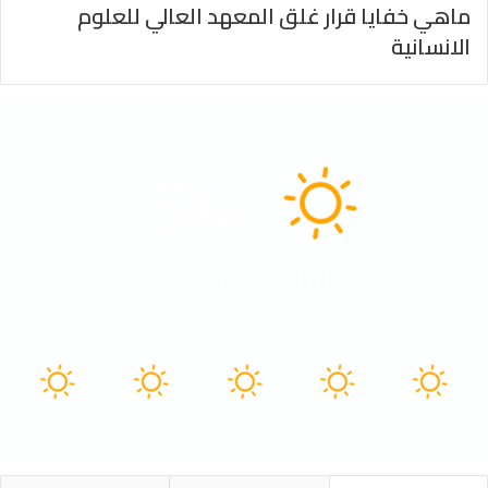
ماهي خفايا قرار غلق المعهد العالي للعلوم
الانسانية
الطقس
34
℃
Tunisia
40º - 32º
34%
3.15 كيلومتر/ساعة
سماء صافية
41
40
40
40
40
℃
℃
℃
℃
℃
السبت
الأحد
الأثنين
الثلاثاء
الأربعاء