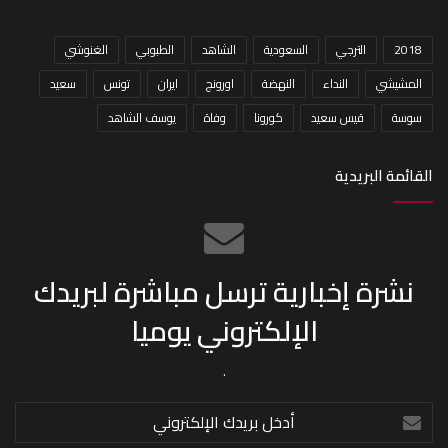
2018
الترجي
السعودية
الشاهد
الطبوبي
الغنوشي
المشيشي
النداء
النهضة
اورونج
ايران
تونس
سعيد
سوسة
قيس سعيد
كورونا
وفاة
يوسف الشاهد
القائمة البريدية
نشرة إخبارية ترسل مباشرة لبريدك
الإلكتروني يوميا
.
أدخل
بريدك