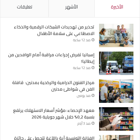
الأخيرة
الأشهر
تعليقات
تحذير من تهديدات الشبكات الرقمية والذكاء
الاصطناعي على سلامة الأطفال
منذ 12 ساعة
إسبانيا تفرض إجراءات مراقبة أمام الوافدين من
إيطاليا!
منذ 12 ساعة
مركز الفنون الدرامية والركحية بمدنين: قافلة
الفن في شواطئ مدنين
منذ يومين
معهد الإحصاء: مؤشر أسعار الاستهلاك يرتفع
بنسبة 0,2% خلال شهر جويلية 2026
منذ 3 أيام
الفنانة التونسية آية باللآغة تتحصل على جائزة