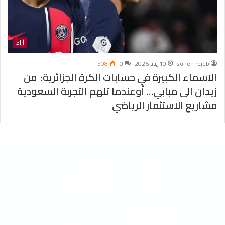
أراء
sofien rejeb
10 يناير 2026
0
508
الاسماء الكبيرة في حسابات الكرة الجزائرية: من
زيدان الى مبابي… أوعندما تلهم التجربة السعودية
مشاريع الاستثمار الرياضي
الطقس
31
℃
Tunisia
40º - 30º
38%
7.44 كيلومتر/ساعة