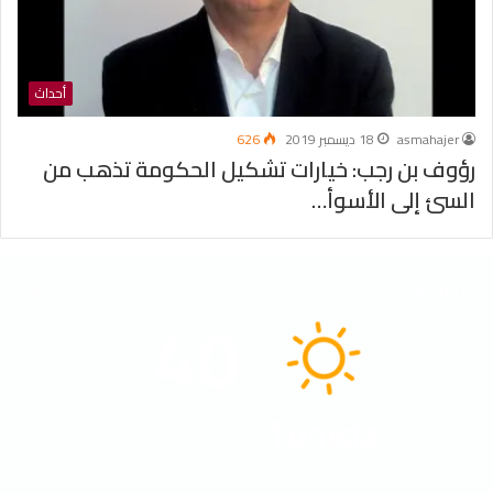
أحداث
asmahajer
18 ديسمبر 2019
626
رؤوف بن رجب: خيارات تشكيل الحكومة تذهب من
السئ إلى الأسوأ…
الطقس
40
℃
Tunisia
40º - 32º
15%
4.56 كيلومتر/ساعة
سماء صافية