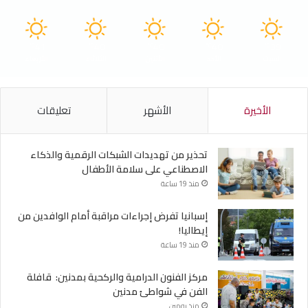
41
40
40
40
39
℃
℃
℃
℃
℃
السبت
الأحد
الأثنين
الثلاثاء
الأربعاء
الأخيرة
الأشهر
تعليقات
تحذير من تهديدات الشبكات الرقمية والذكاء
الاصطناعي على سلامة الأطفال
منذ 19 ساعة
إسبانيا تفرض إجراءات مراقبة أمام الوافدين من
إيطاليا!
منذ 19 ساعة
مركز الفنون الدرامية والركحية بمدنين: قافلة
الفن في شواطئ مدنين
منذ يومين