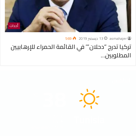
أحداث
asmahajer
13 ديسمبر 2019
569
تركيا تدرج ”دحلان”’ في القائمة الحمراء للإرهابيين
المطلوبين…
الطقس
38
℃
Tunisia
41º - 30º
21%
2.72 كيلومتر/ساعة
سماء صافية