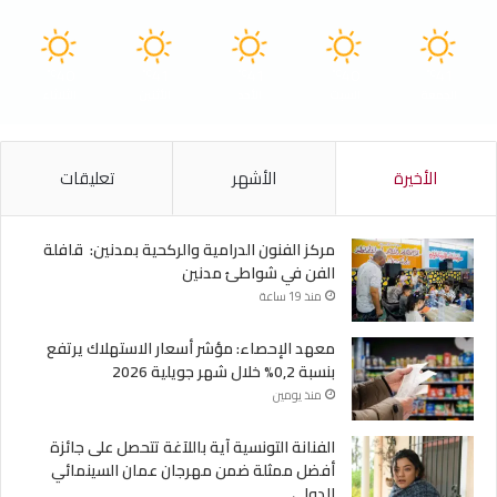
40
41
41
40
41
℃
℃
℃
℃
℃
الجمعة
السبت
الأحد
الأثنين
الثلاثاء
الأخيرة
الأشهر
تعليقات
مركز الفنون الدرامية والركحية بمدنين: قافلة
الفن في شواطئ مدنين
منذ 19 ساعة
معهد الإحصاء: مؤشر أسعار الاستهلاك يرتفع
بنسبة 0,2% خلال شهر جويلية 2026
منذ يومين
الفنانة التونسية آية باللآغة تتحصل على جائزة
أفضل ممثلة ضمن مهرجان عمان السينمائي
الدولي