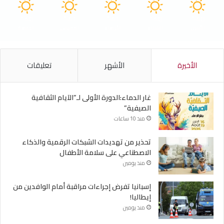
40
41
41
40
40
℃
℃
℃
℃
℃
الأثنين
الثلاثاء
الأربعاء
الخميس
الجمعة
الأخيرة
الأشهر
تعليقات
غار الدماء:الدورة الأولى لـ”الآيام الثقافية
الصيفية”
منذ 10 ساعات
تحذير من تهديدات الشبكات الرقمية والذكاء
الاصطناعي على سلامة الأطفال
منذ يومين
إسبانيا تفرض إجراءات مراقبة أمام الوافدين من
إيطاليا!
منذ يومين