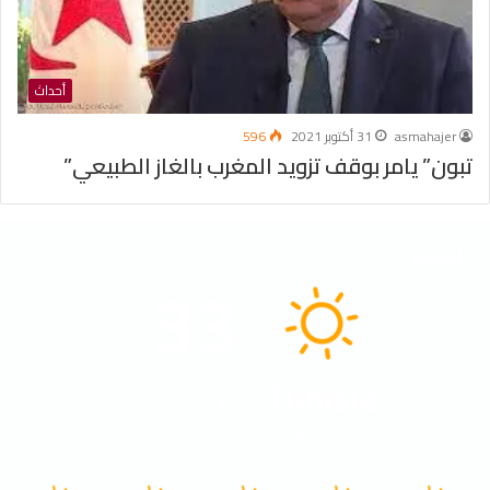
أحداث
asmahajer
31 أكتوبر 2021
596
تبون” يامر بوقف تزويد المغرب بالغاز الطبيعي”
الطقس
33
℃
Tunisia
40º - 31º
38%
3.49 كيلومتر/ساعة
سماء صافية