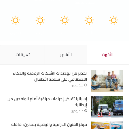
سماء صافية
41
41
40
40
40
℃
℃
℃
℃
℃
الأحد
الأثنين
الثلاثاء
الأربعاء
الخميس
الأخيرة
الأشهر
تعليقات
تحذير من تهديدات الشبكات الرقمية والذكاء
الاصطناعي على سلامة الأطفال
منذ يومين
إسبانيا تفرض إجراءات مراقبة أمام الوافدين من
إيطاليا!
منذ يومين
مركز الفنون الدرامية والركحية بمدنين: قافلة