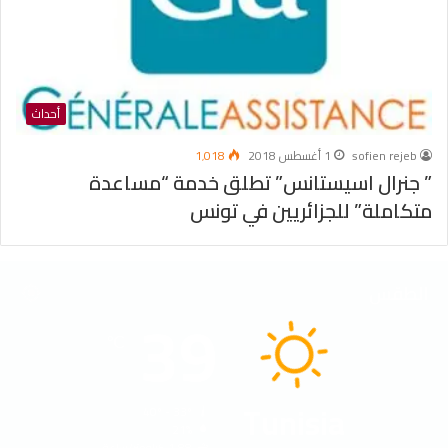
أحداث
sofien rejeb
1 أغسطس 2018
1٬018
” جنرال اسيستانس” تطلق خدمة “مساعدة
متكاملة” للجزائريين في تونس
الطقس
39
℃
Tunisia
40º - 33º
21%
1.88 كيلومتر/ساعة