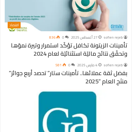
اقتصاد
sofien rejeb
27 أغسطس 2025
0
836
تأمينات الزيتونة تكافل تؤكّد استمرار وتيرة نموّها
وتحقّق نتائج ماليّة استثنائيّة لعام 2024
sofien rejeb
4 مارس 2025
0
581
ﺑﻔﺿل ﺛﻘﺔ ﻋﻣﻼﺋﮭﺎ.. ﺗﺄﻣﯾﻧﺎت ﺳﺗﺎر” ﺗﺣﺻد أرﺑﻊ ﺟواﺋز”
منتَج اﻟﻌﺎم “2025