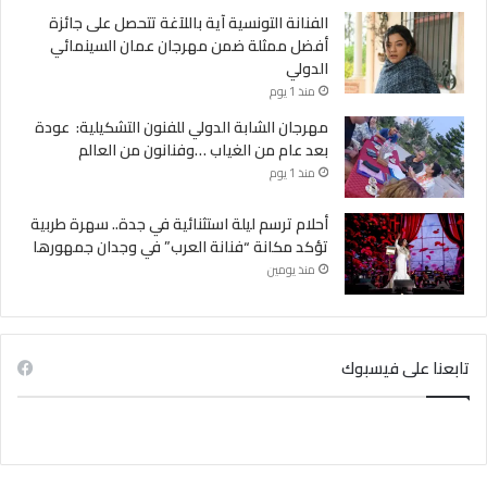
الفنانة التونسية آية باللآغة تتحصل على جائزة
أفضل ممثلة ضمن مهرجان عمان السينمائي
الدولي
منذ 1 يوم
مهرجان الشابة الدولي للفنون التشكيلية: عودة
بعد عام من الغياب …وفنانون من العالم
منذ 1 يوم
أحلام ترسم ليلة استثنائية في جدة.. سهرة طربية
تؤكد مكانة “فنانة العرب” في وجدان جمهورها
منذ يومين
تابعنا على فيسبوك