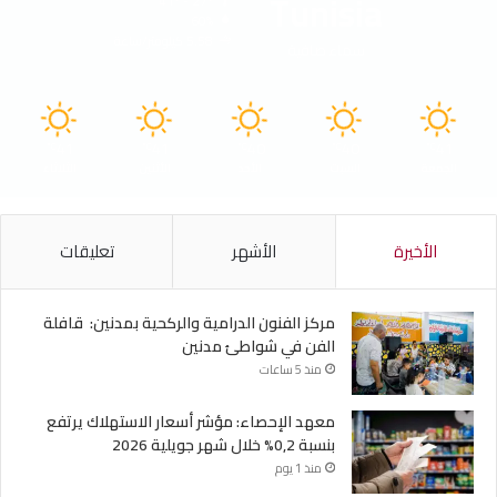
Tunisia
41º - 27º
60%
5.58 كيلومتر/ساعة
سماء صافية
41
41
40
40
41
℃
℃
℃
℃
℃
الجمعة
السبت
الأحد
الأثنين
الثلاثاء
الأخيرة
الأشهر
تعليقات
مركز الفنون الدرامية والركحية بمدنين: قافلة
الفن في شواطئ مدنين
منذ 5 ساعات
معهد الإحصاء: مؤشر أسعار الاستهلاك يرتفع
بنسبة 0,2% خلال شهر جويلية 2026
منذ 1 يوم