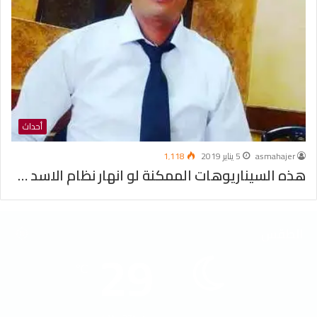
أحداث
asmahajer
5 يناير 2019
1٬118
هذه السيناريوهات الممكنة لو انهار نظام الاسد …
الطقس
29
℃