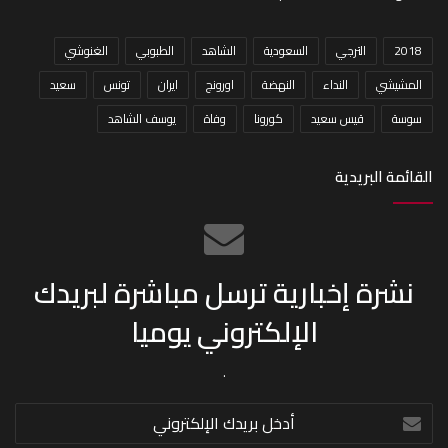
2018
الترجي
السعودية
الشاهد
الطبوبي
الغنوشي
المشيشي
النداء
النهضة
اورونج
ايران
تونس
سعيد
سوسة
قيس سعيد
كورونا
وفاة
يوسف الشاهد
القائمة البريدية
نشرة إخبارية ترسل مباشرة لبريدك
الإلكتروني يوميا
.
أدخل
بريدك