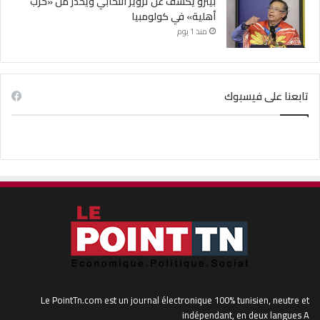
بيترو يكشف عن تزوير انتخابي ويحذّر من «حرب
أهلية» في كولومبيا
منذ 1 يوم
تابعنا على فيسبوك
Le PointTn.com est un journal électronique 100% tunisien, neutre et
indépendant, en deux langues A