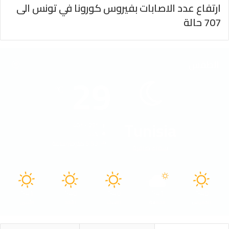
ارتفاع عدد الاصابات بفيروس كورونا في تونس الى
707 حالة
الطقس
29
℃
Tunisia
40º - 29º
44%
5.93 كيلومتر/ساعة
سماء صافية
41
40
40
41
40
℃
℃
℃
℃
℃
الخميس
الجمعة
السبت
الأحد
الأثنين