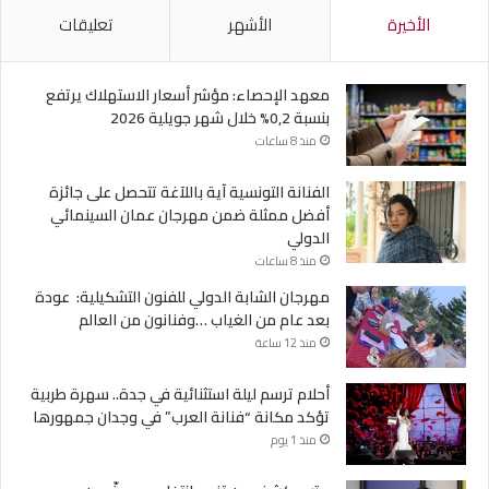
الأخيرة
الأشهر
تعليقات
معهد الإحصاء: مؤشر أسعار الاستهلاك يرتفع
بنسبة 0,2% خلال شهر جويلية 2026
منذ 8 ساعات
الفنانة التونسية آية باللآغة تتحصل على جائزة
أفضل ممثلة ضمن مهرجان عمان السينمائي
الدولي
منذ 8 ساعات
مهرجان الشابة الدولي للفنون التشكيلية: عودة
بعد عام من الغياب …وفنانون من العالم
منذ 12 ساعة
أحلام ترسم ليلة استثنائية في جدة.. سهرة طربية
تؤكد مكانة “فنانة العرب” في وجدان جمهورها
منذ 1 يوم