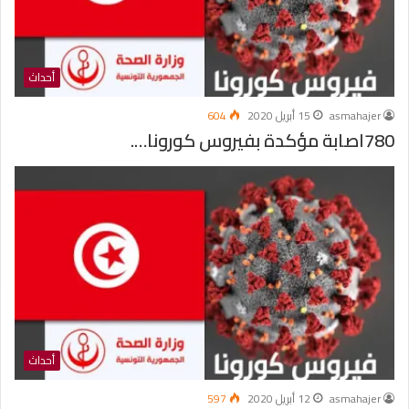
أحداث
asmahajer
15 أبريل 2020
604
780اصابة مؤكدة بفيروس كورونا….
أحداث
asmahajer
12 أبريل 2020
597