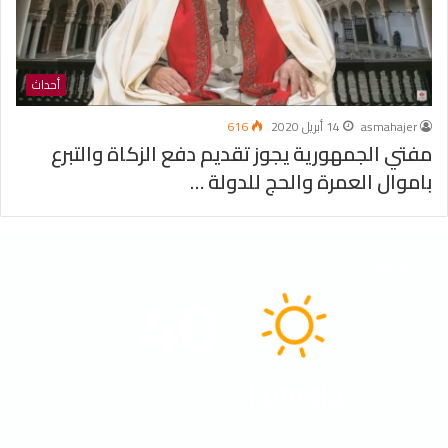
أحداث
asmahajer
14 أبريل 2020
616
مفتي الجمهورية يجوز تقديم دفع الزكاة والتبرع
باموال العمرة والحج للدولة …
الطقس
40
℃
Tunisia
40º - 32º
16%
3.85 كيلومتر/ساعة
سماء صافية