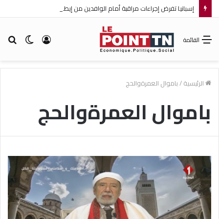
إسبانيا تفرض إجراءات مراقبة أمام الوافدين من إيطاليا!
تسجيل
الوضع
بح
القائمة
الدخول
المظلم
عن
الرئيسية
/
باموال العمرةوالحج
باموال العمرةوالحج