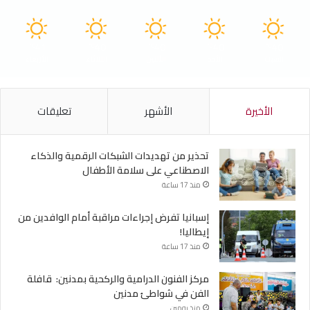
41
40
40
40
40
℃
℃
℃
℃
℃
السبت
الأحد
الأثنين
الثلاثاء
الأربعاء
الأخيرة
الأشهر
تعليقات
تحذير من تهديدات الشبكات الرقمية والذكاء
الاصطناعي على سلامة الأطفال
منذ 17 ساعة
إسبانيا تفرض إجراءات مراقبة أمام الوافدين من
إيطاليا!
منذ 17 ساعة
مركز الفنون الدرامية والركحية بمدنين: قافلة
الفن في شواطئ مدنين
منذ يومين