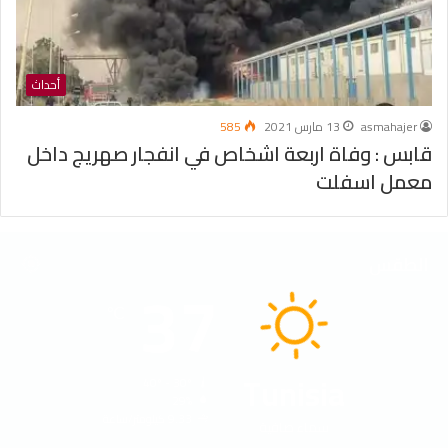
أحداث
asmahajer
13 مارس 2021
585
قابس : وفاة اربعة اشخاص في انفجار صهريج داخل
معمل اسفلت
الطقس
37
℃
Tunisia
40º - 30º
29%
9.33 كيلومتر/ساعة
سماء صافية