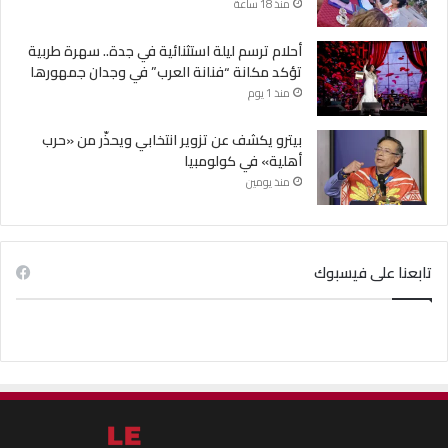
منذ 18 ساعة
أحلام ترسم ليلة استثنائية في جدة.. سهرة طربية
تؤكد مكانة “فنانة العرب” في وجدان جمهورها
منذ 1 يوم
بيترو يكشف عن تزوير انتخابي ويحذّر من «حرب
أهلية» في كولومبيا
منذ يومين
تابعنا على فيسبوك