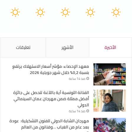
41
40
40
40
40
℃
℃
℃
℃
℃
الخميس
الجمعة
السبت
الأحد
الأثنين
الأخيرة
الأشهر
تعليقات
معهد الإحصاء: مؤشر أسعار الاستهلاك يرتفع
بنسبة 0,2% خلال شهر جويلية 2026
منذ 14 ساعة
الفنانة التونسية آية باللآغة تتحصل على جائزة
أفضل ممثلة ضمن مهرجان عمان السينمائي
الدولي
منذ 14 ساعة
مهرجان الشابة الدولي للفنون التشكيلية: عودة
بعد عام من الغياب …وفنانون من العالم