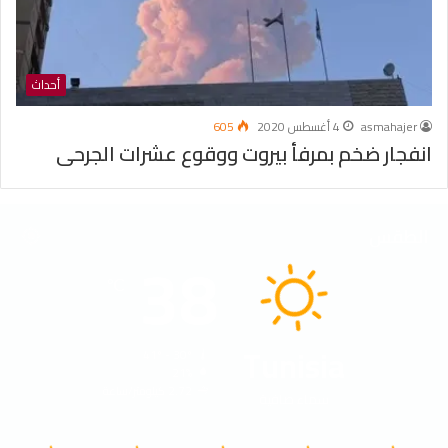
أحداث
asmahajer
4 أغسطس 2020
605
انفجار ضخم بمرفأ بيروت ووقوع عشرات الجرحى
الطقس
38
℃
Tunisia
41º - 30º
21%
2.72 كيلومتر/ساعة
سماء صافية