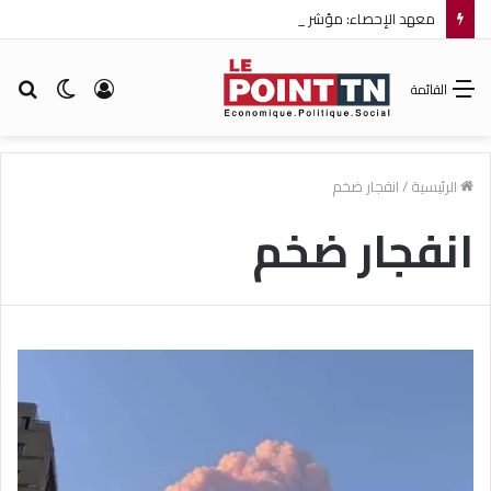
معهد الإحصاء: مؤشر أسعار الاستهلاك يرتفع بنسبة 0,2% خلال شهر جويلية 2026
تسجيل
الوضع
بح
القائمة
الدخول
المظلم
عن
الرئيسية
/
انفجار ضخم
انفجار ضخم