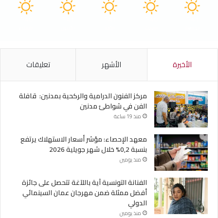
40
41
41
40
41
℃
℃
℃
℃
℃
الجمعة
السبت
الأحد
الأثنين
الثلاثاء
الأخيرة
الأشهر
تعليقات
مركز الفنون الدرامية والركحية بمدنين: قافلة
الفن في شواطئ مدنين
منذ 19 ساعة
معهد الإحصاء: مؤشر أسعار الاستهلاك يرتفع
بنسبة 0,2% خلال شهر جويلية 2026
منذ يومين
الفنانة التونسية آية باللآغة تتحصل على جائزة
أفضل ممثلة ضمن مهرجان عمان السينمائي
الدولي
منذ يومين