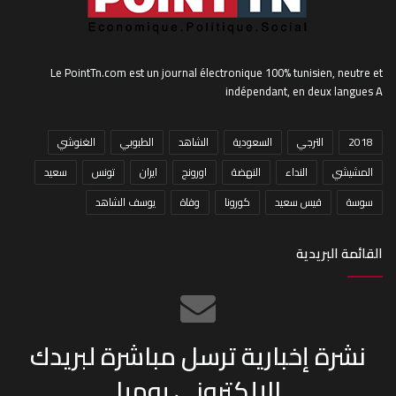
Le PointTn.com est un journal électronique 100% tunisien, neutre et
indépendant, en deux langues A
2018
الترجي
السعودية
الشاهد
الطبوبي
الغنوشي
المشيشي
النداء
النهضة
اورونج
ايران
تونس
سعيد
سوسة
قيس سعيد
كورونا
وفاة
يوسف الشاهد
القائمة البريدية
نشرة إخبارية ترسل مباشرة لبريدك
الإلكتروني يوميا