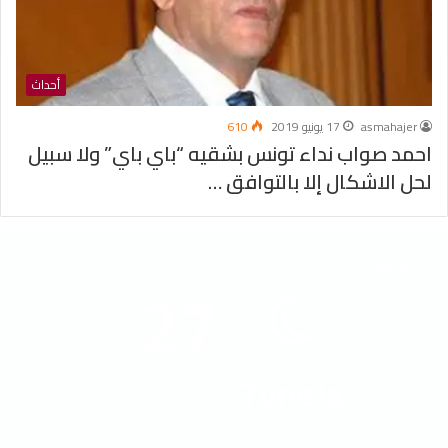
أحداث
asmahajer
17 يونيو 2019
610
احمد صواب نداء تونس بشقيه “باي باي” ولا سبيل
لحل الاشكال إلا بالتوافق …
الطقس
27
℃
Tunisia
41º - 27º
75%
3.4 كيلومتر/ساعة
سماء صافية