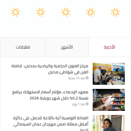
41
40
40
40
41
℃
℃
℃
℃
℃
الجمعة
السبت
الأحد
الأثنين
الثلاثاء
الأخيرة
الأشهر
تعليقات
مركز الفنون الدرامية والركحية بمدنين: قافلة
الفن في شواطئ مدنين
منذ 13 ساعة
معهد الإحصاء: مؤشر أسعار الاستهلاك يرتفع
بنسبة 0,2% خلال شهر جويلية 2026
منذ 1 يوم
الفنانة التونسية آية باللآغة تتحصل على جائزة
أفضل ممثلة ضمن مهرجان عمان السينمائي
الدولي