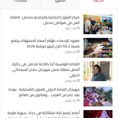
الأخيرة
الأشهر
تعليقات
مركز الفنون الدرامية والركحية بمدنين: قافلة
الفن في شواطئ مدنين
منذ 1 يوم
معهد الإحصاء: مؤشر أسعار الاستهلاك يرتفع
بنسبة 0,2% خلال شهر جويلية 2026
منذ يومين
الفنانة التونسية آية باللآغة تتحصل على جائزة
أفضل ممثلة ضمن مهرجان عمان السينمائي
الدولي
منذ يومين
مهرجان الشابة الدولي للفنون التشكيلية: عودة
بعد عام من الغياب …وفنانون من العالم
منذ يومين
أحلام ترسم ليلة استثنائية في جدة.. سهرة طربية