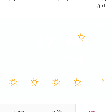
الامن
الطقس
37
℃
Tunisia
37º - 31º
27%
7.19 كيلومتر/ساعة
أمطار خفيفة
40
40
40
40
37
℃
℃
℃
℃
℃
الجمعة
السبت
الأحد
الأثنين
الثلاثاء