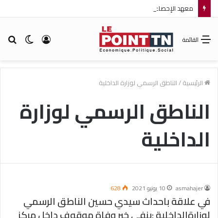
معهد الإحصاء: مؤشر أسعار الاستهلاك يرتفع بنسبة 0,2% خلال شهر جويلية 2026
تسجيل
الوضع
بح
القائمة
الدخول
المظلم
عن
الرئيسية
/
الناطق الرسمي لوزارة الداخلية
الناطق الرسمي لوزارة
الداخلية
asmahajer
10 يونيو 2021
628
في علاقة باحداث سيدي حسين الناطق الرسمي
لوزارةالداخلية :ينفي خبر وفاة موقوف داخل مركز