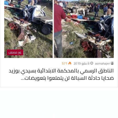
غير مصنف
asmahajer
8 مايو 2019
571
الناطق الرسمي بالمحكمة الابتدائية بسيدي بوزيد
ضحايا حادثة السبالة لن يتمتعوا بتعويضات…
الطقس
32
℃