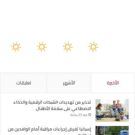
Tunisia
32º - 32º
34%
5.04 كيلومتر/ساعة
سماء صافية
40
40
40
40
32
℃
℃
℃
℃
℃
السبت
الأحد
الأثنين
الثلاثاء
الأربعاء
الأخيرة
الأشهر
تعليقات
تحذير من تهديدات الشبكات الرقمية والذكاء
الاصطناعي على سلامة الأطفال
منذ 23 ساعة
إسبانيا تفرض إجراءات مراقبة أمام الوافدين من