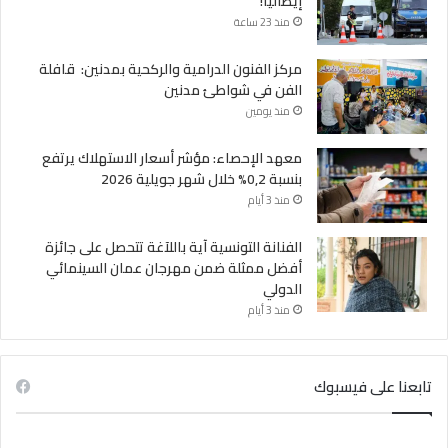
إيطاليا!
منذ 23 ساعة
مركز الفنون الدرامية والركحية بمدنين: قافلة
الفن في شواطئ مدنين
منذ يومين
معهد الإحصاء: مؤشر أسعار الاستهلاك يرتفع
بنسبة 0,2% خلال شهر جويلية 2026
منذ 3 أيام
الفنانة التونسية آية باللآغة تتحصل على جائزة
أفضل ممثلة ضمن مهرجان عمان السينمائي
الدولي
منذ 3 أيام
تابعنا على فيسبوك