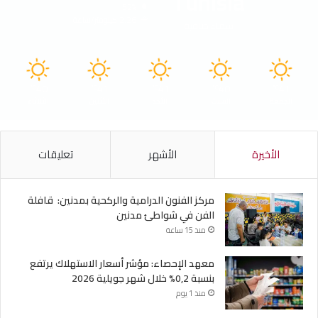
Tunisia
52%
2.26 كيلومتر/ساعة
سماء صافية
40
41
41
40
41
℃
℃
℃
℃
℃
الجمعة
السبت
الأحد
الأثنين
الثلاثاء
الأخيرة
الأشهر
تعليقات
مركز الفنون الدرامية والركحية بمدنين: قافلة
الفن في شواطئ مدنين
منذ 15 ساعة
معهد الإحصاء: مؤشر أسعار الاستهلاك يرتفع
بنسبة 0,2% خلال شهر جويلية 2026
منذ 1 يوم