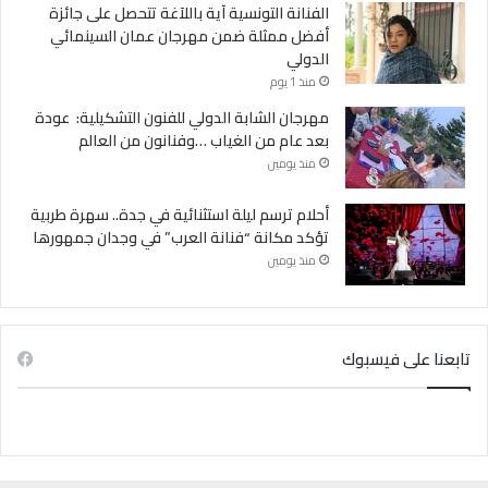
الفنانة التونسية آية باللآغة تتحصل على جائزة
أفضل ممثلة ضمن مهرجان عمان السينمائي
الدولي
منذ 1 يوم
مهرجان الشابة الدولي للفنون التشكيلية: عودة
بعد عام من الغياب …وفنانون من العالم
منذ يومين
أحلام ترسم ليلة استثنائية في جدة.. سهرة طربية
تؤكد مكانة “فنانة العرب” في وجدان جمهورها
منذ يومين
تابعنا على فيسبوك