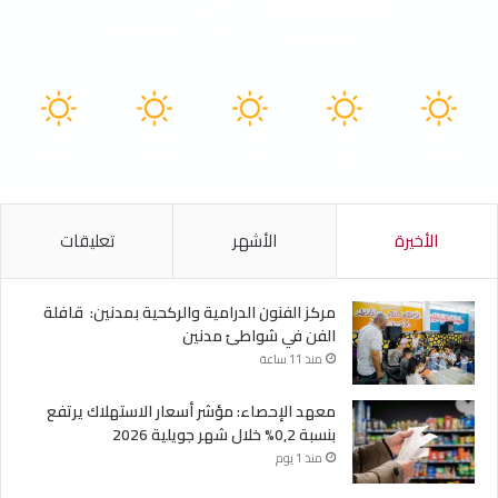
Tunisia
74%
3.71 كيلومتر/ساعة
سماء صافية
41
40
40
40
41
℃
℃
℃
℃
℃
الجمعة
السبت
الأحد
الأثنين
الثلاثاء
الأخيرة
الأشهر
تعليقات
مركز الفنون الدرامية والركحية بمدنين: قافلة
الفن في شواطئ مدنين
منذ 11 ساعة
معهد الإحصاء: مؤشر أسعار الاستهلاك يرتفع
بنسبة 0,2% خلال شهر جويلية 2026
منذ 1 يوم