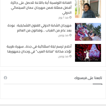
الفنانة التونسية آية باللآغة تتحصل على جائزة
أفضل ممثلة ضمن مهرجان عمان السينمائي
الدولي
منذ 1 يوم
مهرجان الشابة الدولي للفنون التشكيلية: عودة
بعد عام من الغياب …وفنانون من العالم
منذ يومين
أحلام ترسم ليلة استثنائية في جدة.. سهرة طربية
تؤكد مكانة “فنانة العرب” في وجدان جمهورها
منذ يومين
تابعنا على فيسبوك