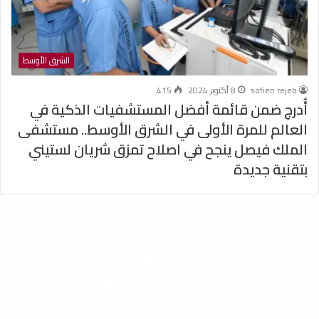
الشرق الأوسط
sofien rejeb
8 أكتوبر 2024
415
أُدرج ضمن قائمة أفضل المستشفيات الذكية في
العالم للمرة الأولى في الشرق الأوسط.. مستشفى
الملك فيصل ينجح في اصلاح تمزق شريان لستيني
بتقنية جديدة
الطقس
27
℃
41º - 27º